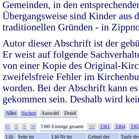
Gemeinden, in den entsprechende
Übergangsweise sind Kinder aus 
traditionellen Gründen - in Zippn
Autor dieser Abschrift ist der geb
Er weist auf folgende Sachverhalte
von einer Kopie des Original-Kirc
zweifelsfreie Fehler im Kirchenbuc
worden. Bei der Abschrift kann e
gekommen sein. Deshalb wird kein
Alles
Suchen
Auswahl
Detail
|<
<
>
>|
3380 Einträge gesamt:
<<
3361
3364
336
Lfd-
Seite im
Lfd-Nr im
Geburt des
Taufe de