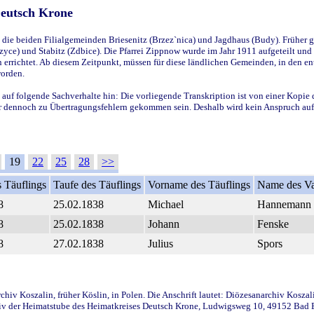
Deutsch Krone
ie beiden Filialgemeinden Briesenitz (Brzez`nica) und Jagdhaus (Budy). Früher g
yce) und Stabitz (Zdbice). Die Pfarrei Zippnow wurde im Jahr 1911 aufgeteilt und e
en errichtet. Ab diesem Zeitpunkt, müssen für diese ländlichen Gemeinden, in den
worden.
 auf folgende Sachverhalte hin: Die vorliegende Transkription ist von einer Kopie 
aber dennoch zu Übertragungsfehlern gekommen sein. Deshalb wird kein Anspruch auf 
19
22
25
28
>>
 Täuflings
Taufe des Täuflings
Vorname des Täuflings
Name des Va
8
25.02.1838
Michael
Hannemann
8
25.02.1838
Johann
Fenske
8
27.02.1838
Julius
Spors
iv Koszalin, früher Köslin, in Polen. Die Anschrift lautet: Diözesanarchiv Koszal
v der Heimatstube des Heimatkreises Deutsch Krone, Ludwigsweg 10, 49152 Bad Ess