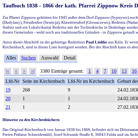
Taufbuch 1838 - 1866 der kath. Pfarrei Zippnow Kreis 
Zur Pfarrei Zippnow gehörten bis 1945 außer dem Dorf Zippnow (Sypnywo) noch d
(Dudylany), Freudenfier (Szwecja), Klawittersdorf (Glowaczewo), Rederitz (Nadarz
Stabitz und ein Lokalvikariat Rederitz mit der Tochterkirche in Doderlage wurd
diesen Gemeinden - wohl noch aus traditionellen Gründen - in Zippnow getauft 
Autor dieser Abschrift ist der gebürtige Rederitzer
Paul Lüdtke
aus Köln. Er weist
Kirchenbuch, sind in dieser Liste korrigiert worden. Bei der Abschrift kann es 
Alles
Suchen
Auswahl
Detail
|<
<
>
>|
3380 Einträge gesamt:
1
4
7
10
13
16
Lfd-Nr
Seite im Kirchenbuch
Lfd-Nr im Kirchenbuch
Geburt des
19
268
9
24.02.183
20
1
1
24.02.183
21
1
2
27.02.183
Hinweise zu den Kirchenbüchern
Das Original-Kirchenbuch von Januar 1838 bis 1866, befindet sich im Diözesanarch
Freien Prälatur Schneidemühl, Josef-Schwank-Straße 8, 36043 Fulda und im Archi