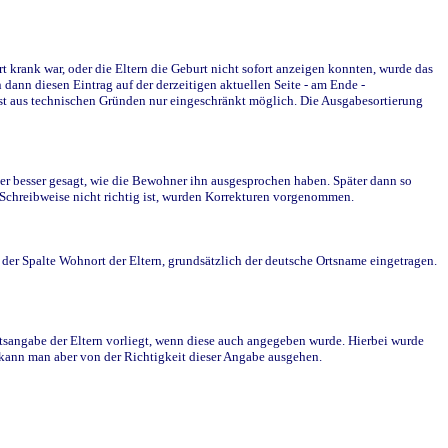
krank war, oder die Eltern die Geburt nicht sofort anzeigen konnten, wurde das
ann diesen Eintrag auf der derzeitigen aktuellen Seite - am Ende -
st aus technischen Gründen nur eingeschränkt möglich. Die Ausgabesortierung
r besser gesagt, wie die Bewohner ihn ausgesprochen haben. Später dann so
e Schreibweise nicht richtig ist, wurden Korrekturen vorgenommen.
r Spalte Wohnort der Eltern, grundsätzlich der deutsche Ortsname eingetragen.
rtsangabe der Eltern vorliegt, wenn diese auch angegeben wurde. Hierbei wurde
d kann man aber von der Richtigkeit dieser Angabe ausgehen.