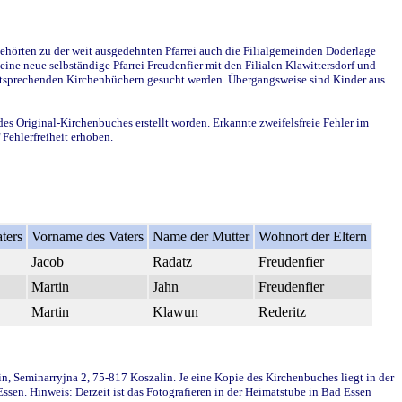
ehörten zu der weit ausgedehnten Pfarrei auch die Filialgemeinden Doderlage
ine neue selbständige Pfarrei Freudenfier mit den Filialen Klawittersdorf und
 entsprechenden Kirchenbüchern gesucht werden. Übergangsweise sind Kinder aus
des Original-Kirchenbuches erstellt worden. Erkannte zweifelsfreie Fehler im
Fehlerfreiheit erhoben.
ters
Vorname des Vaters
Name der Mutter
Wohnort der Eltern
Jacob
Radatz
Freudenfier
Martin
Jahn
Freudenfier
Martin
Klawun
Rederitz
in, Seminarryjna 2, 75-817 Koszalin. Je eine Kopie des Kirchenbuches liegt in der
en. Hinweis: Derzeit ist das Fotografieren in der Heimatstube in Bad Essen