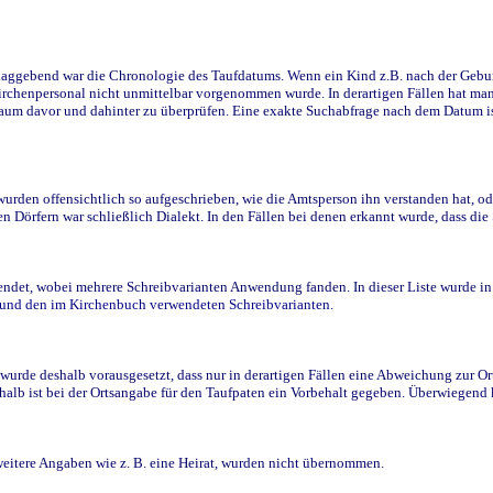
ggebend war die Chronologie des Taufdatums. Wenn ein Kind z.B. nach der Geburt 
rchenpersonal nicht unmittelbar vorgenommen wurde. In derartigen Fällen hat man d
raum davor und dahinter zu überprüfen. Eine exakte Suchabfrage nach dem Datum i
den offensichtlich so aufgeschrieben, wie die Amtsperson ihn verstanden hat, ode
n Dörfern war schließlich Dialekt. In den Fällen bei denen erkannt wurde, dass di
t, wobei mehrere Schreibvarianten Anwendung fanden. In dieser Liste wurde in de
n und den im Kirchenbuch verwendeten Schreibvarianten.
wurde deshalb vorausgesetzt, dass nur in derartigen Fällen eine Abweichung zur O
eshalb ist bei der Ortsangabe für den Taufpaten ein Vorbehalt gegeben. Überwiegen
weitere Angaben wie z. B. eine Heirat, wurden nicht übernommen.