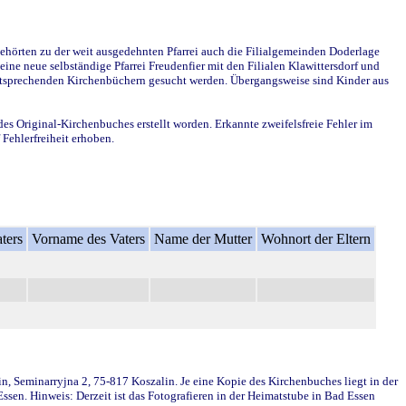
ehörten zu der weit ausgedehnten Pfarrei auch die Filialgemeinden Doderlage
ine neue selbständige Pfarrei Freudenfier mit den Filialen Klawittersdorf und
 entsprechenden Kirchenbüchern gesucht werden. Übergangsweise sind Kinder aus
des Original-Kirchenbuches erstellt worden. Erkannte zweifelsfreie Fehler im
Fehlerfreiheit erhoben.
ters
Vorname des Vaters
Name der Mutter
Wohnort der Eltern
in, Seminarryjna 2, 75-817 Koszalin. Je eine Kopie des Kirchenbuches liegt in der
en. Hinweis: Derzeit ist das Fotografieren in der Heimatstube in Bad Essen