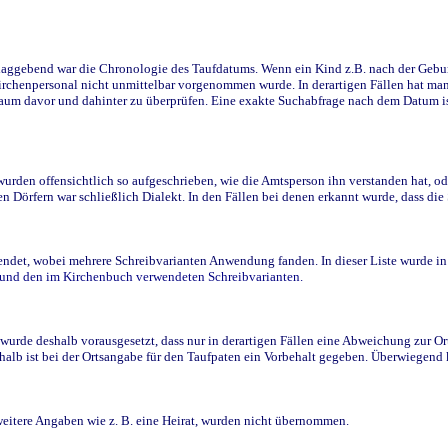
ggebend war die Chronologie des Taufdatums. Wenn ein Kind z.B. nach der Geburt 
rchenpersonal nicht unmittelbar vorgenommen wurde. In derartigen Fällen hat man d
raum davor und dahinter zu überprüfen. Eine exakte Suchabfrage nach dem Datum i
den offensichtlich so aufgeschrieben, wie die Amtsperson ihn verstanden hat, ode
n Dörfern war schließlich Dialekt. In den Fällen bei denen erkannt wurde, dass di
t, wobei mehrere Schreibvarianten Anwendung fanden. In dieser Liste wurde in de
n und den im Kirchenbuch verwendeten Schreibvarianten.
wurde deshalb vorausgesetzt, dass nur in derartigen Fällen eine Abweichung zur O
eshalb ist bei der Ortsangabe für den Taufpaten ein Vorbehalt gegeben. Überwiegen
weitere Angaben wie z. B. eine Heirat, wurden nicht übernommen.