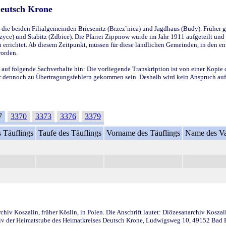
Deutsch Krone
ie beiden Filialgemeinden Briesenitz (Brzez`nica) und Jagdhaus (Budy). Früher g
yce) und Stabitz (Zdbice). Die Pfarrei Zippnow wurde im Jahr 1911 aufgeteilt und e
en errichtet. Ab diesem Zeitpunkt, müssen für diese ländlichen Gemeinden, in den
worden.
 auf folgende Sachverhalte hin: Die vorliegende Transkription ist von einer Kopie 
aber dennoch zu Übertragungsfehlern gekommen sein. Deshalb wird kein Anspruch auf 
7
3370
3373
3376
3379
 Täuflings
Taufe des Täuflings
Vorname des Täuflings
Name des Va
iv Koszalin, früher Köslin, in Polen. Die Anschrift lautet: Diözesanarchiv Koszal
v der Heimatstube des Heimatkreises Deutsch Krone, Ludwigsweg 10, 49152 Bad Ess