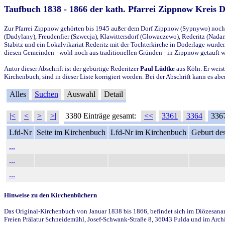
Taufbuch 1838 - 1866 der kath. Pfarrei Zippnow Kreis 
Zur Pfarrei Zippnow gehörten bis 1945 außer dem Dorf Zippnow (Sypnywo) noch d
(Dudylany), Freudenfier (Szwecja), Klawittersdorf (Glowaczewo), Rederitz (Nadarz
Stabitz und ein Lokalvikariat Rederitz mit der Tochterkirche in Doderlage wurd
diesen Gemeinden - wohl noch aus traditionellen Gründen - in Zippnow getauft 
Autor dieser Abschrift ist der gebürtige Rederitzer
Paul Lüdtke
aus Köln. Er weist
Kirchenbuch, sind in dieser Liste korrigiert worden. Bei der Abschrift kann es 
Alles
Suchen
Auswahl
Detail
|<
<
>
>|
3380 Einträge gesamt:
<<
3361
3364
336
Lfd-Nr
Seite im Kirchenbuch
Lfd-Nr im Kirchenbuch
Geburt des
...
...
...
Hinweise zu den Kirchenbüchern
Das Original-Kirchenbuch von Januar 1838 bis 1866, befindet sich im Diözesanarch
Freien Prälatur Schneidemühl, Josef-Schwank-Straße 8, 36043 Fulda und im Archi