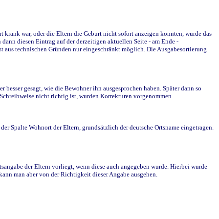
krank war, oder die Eltern die Geburt nicht sofort anzeigen konnten, wurde das
ann diesen Eintrag auf der derzeitigen aktuellen Seite - am Ende -
st aus technischen Gründen nur eingeschränkt möglich. Die Ausgabesortierung
r besser gesagt, wie die Bewohner ihn ausgesprochen haben. Später dann so
e Schreibweise nicht richtig ist, wurden Korrekturen vorgenommen.
r Spalte Wohnort der Eltern, grundsätzlich der deutsche Ortsname eingetragen.
rtsangabe der Eltern vorliegt, wenn diese auch angegeben wurde. Hierbei wurde
d kann man aber von der Richtigkeit dieser Angabe ausgehen.