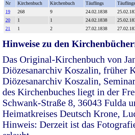
Nr
Kirchenbuch
Kirchenbuch
Täuflings
Täufling
19
268
9
24.02.1838
25.02.18
20
1
1
24.02.1838
25.02.18
21
1
2
27.02.1838
27.02.18
Hinweise zu den Kirchenbücher
Das Original-Kirchenbuch von Jan
Diözesanarchiv Koszalin, früher Kö
Diözesanarchiv Koszalin, Seminar
des Kirchenbuches liegt in der Fr
Schwank-Straße 8, 36043 Fulda u
Heimatkreises Deutsch Krone, Lu
Hinweis: Derzeit ist das Fotograf