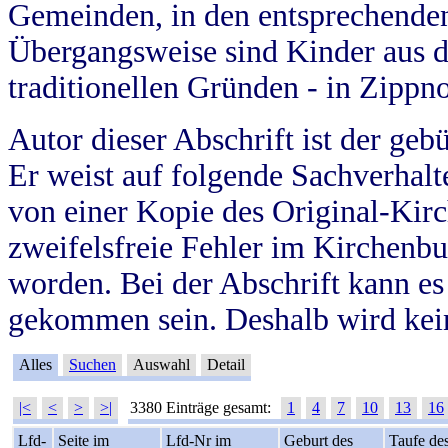
Gemeinden, in den entsprechende
Übergangsweise sind Kinder aus 
traditionellen Gründen - in Zippn
Autor dieser Abschrift ist der geb
Er weist auf folgende Sachverhalte
von einer Kopie des Original-Kirc
zweifelsfreie Fehler im Kirchenbuc
worden. Bei der Abschrift kann e
gekommen sein. Deshalb wird kein
Alles
Suchen
Auswahl
Detail
|<
<
>
>|
3380 Einträge gesamt:
1
4
7
10
13
16
Lfd-
Seite im
Lfd-Nr im
Geburt des
Taufe de