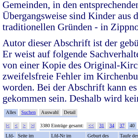
Gemeinden, in den entsprechende
Übergangsweise sind Kinder aus 
traditionellen Gründen - in Zippn
Autor dieser Abschrift ist der geb
Er weist auf folgende Sachverhalte
von einer Kopie des Original-Kirc
zweifelsfreie Fehler im Kirchenbuc
worden. Bei der Abschrift kann e
gekommen sein. Deshalb wird kein
Alles
Suchen
Auswahl
Detail
|<
<
>
>|
3380 Einträge gesamt:
<<
31
34
37
40
Lfd-
Seite im
Lfd-Nr im
Geburt des
Taufe de