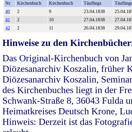
Nr
Kirchenbuch
Kirchenbuch
Täuflings
Täufling
40
2
9
23.04.1838
25.04.18
41
2
10
27.04.1838
27.04.18
42
2
11
26.04.1838
29.04.18
Hinweise zu den Kirchenbücher
Das Original-Kirchenbuch von Jan
Diözesanarchiv Koszalin, früher Kö
Diözesanarchiv Koszalin, Seminar
des Kirchenbuches liegt in der Fr
Schwank-Straße 8, 36043 Fulda u
Heimatkreises Deutsch Krone, Lu
Hinweis: Derzeit ist das Fotograf