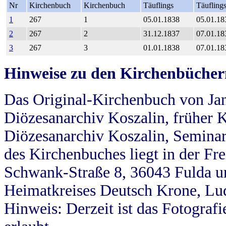
Nr
Kirchenbuch
Kirchenbuch
Täuflings
Täufling
1
267
1
05.01.1838
05.01.18
2
267
2
31.12.1837
07.01.18
3
267
3
01.01.1838
07.01.18
Hinweise zu den Kirchenbücher
Das Original-Kirchenbuch von Jan
Diözesanarchiv Koszalin, früher Kö
Diözesanarchiv Koszalin, Seminar
des Kirchenbuches liegt in der Fr
Schwank-Straße 8, 36043 Fulda u
Heimatkreises Deutsch Krone, Lu
Hinweis: Derzeit ist das Fotograf