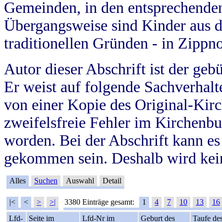
Gemeinden, in den entsprechende
Übergangsweise sind Kinder aus 
traditionellen Gründen - in Zippn
Autor dieser Abschrift ist der geb
Er weist auf folgende Sachverhalte
von einer Kopie des Original-Kirc
zweifelsfreie Fehler im Kirchenbuc
worden. Bei der Abschrift kann e
gekommen sein. Deshalb wird kein
Alles
Suchen
Auswahl
Detail
|<
<
>
>|
3380 Einträge gesamt:
1
4
7
10
13
16
Lfd-
Seite im
Lfd-Nr im
Geburt des
Taufe de