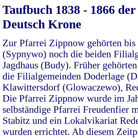
Taufbuch 1838 - 1866 der
Deutsch Krone
Zur Pfarrei Zippnow gehörten bi
(Sypnywo) noch die beiden Filial
Jagdhaus (Budy). Früher gehörten 
die Filialgemeinden Doderlage (D
Klawittersdorf (Glowaczewo), Red
Die Pfarrei Zippnow wurde im Jah
selbständige Pfarrei Freudenfier m
Stabitz und ein Lokalvikariat Red
wurden errichtet. Ab diesem Zeitp