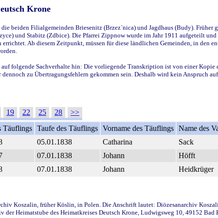
Deutsch Krone
ie beiden Filialgemeinden Briesenitz (Brzez`nica) und Jagdhaus (Budy). Früher g
yce) und Stabitz (Zdbice). Die Pfarrei Zippnow wurde im Jahr 1911 aufgeteilt und e
en errichtet. Ab diesem Zeitpunkt, müssen für diese ländlichen Gemeinden, in den
worden.
 auf folgende Sachverhalte hin: Die vorliegende Transkription ist von einer Kopie 
aber dennoch zu Übertragungsfehlern gekommen sein. Deshalb wird kein Anspruch auf 
19
22
25
28
>>
 Täuflings
Taufe des Täuflings
Vorname des Täuflings
Name des Va
8
05.01.1838
Catharina
Sack
7
07.01.1838
Johann
Höfft
8
07.01.1838
Johann
Heidkrüger
iv Koszalin, früher Köslin, in Polen. Die Anschrift lautet: Diözesanarchiv Koszal
v der Heimatstube des Heimatkreises Deutsch Krone, Ludwigsweg 10, 49152 Bad Ess