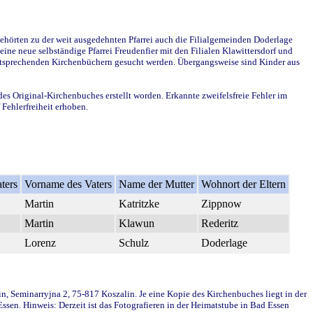
ehörten zu der weit ausgedehnten Pfarrei auch die Filialgemeinden Doderlage
ine neue selbständige Pfarrei Freudenfier mit den Filialen Klawittersdorf und
 entsprechenden Kirchenbüchern gesucht werden. Übergangsweise sind Kinder aus
des Original-Kirchenbuches erstellt worden. Erkannte zweifelsfreie Fehler im
Fehlerfreiheit erhoben.
ters
Vorname des Vaters
Name der Mutter
Wohnort der Eltern
Martin
Katritzke
Zippnow
Martin
Klawun
Rederitz
Lorenz
Schulz
Doderlage
in, Seminarryjna 2, 75-817 Koszalin. Je eine Kopie des Kirchenbuches liegt in der
en. Hinweis: Derzeit ist das Fotografieren in der Heimatstube in Bad Essen