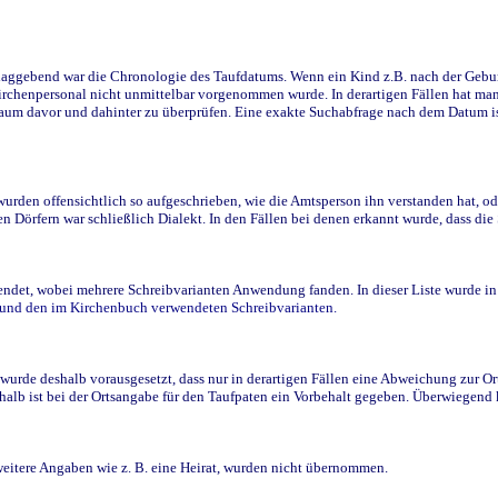
ggebend war die Chronologie des Taufdatums. Wenn ein Kind z.B. nach der Geburt 
rchenpersonal nicht unmittelbar vorgenommen wurde. In derartigen Fällen hat man d
raum davor und dahinter zu überprüfen. Eine exakte Suchabfrage nach dem Datum i
den offensichtlich so aufgeschrieben, wie die Amtsperson ihn verstanden hat, ode
n Dörfern war schließlich Dialekt. In den Fällen bei denen erkannt wurde, dass di
t, wobei mehrere Schreibvarianten Anwendung fanden. In dieser Liste wurde in de
n und den im Kirchenbuch verwendeten Schreibvarianten.
wurde deshalb vorausgesetzt, dass nur in derartigen Fällen eine Abweichung zur O
eshalb ist bei der Ortsangabe für den Taufpaten ein Vorbehalt gegeben. Überwiegen
weitere Angaben wie z. B. eine Heirat, wurden nicht übernommen.