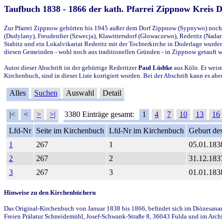
Taufbuch 1838 - 1866 der kath. Pfarrei Zippnow Kreis 
Zur Pfarrei Zippnow gehörten bis 1945 außer dem Dorf Zippnow (Sypnywo) noch d
(Dudylany), Freudenfier (Szwecja), Klawittersdorf (Glowaczewo), Rederitz (Nadarz
Stabitz und ein Lokalvikariat Rederitz mit der Tochterkirche in Doderlage wurd
diesen Gemeinden - wohl noch aus traditionellen Gründen - in Zippnow getauft 
Autor dieser Abschrift ist der gebürtige Rederitzer
Paul Lüdtke
aus Köln. Er weist
Kirchenbuch, sind in dieser Liste korrigiert worden. Bei der Abschrift kann es 
Alles
Suchen
Auswahl
Detail
|<
<
>
>|
3380 Einträge gesamt:
1
4
7
10
13
16
Lfd-Nr
Seite im Kirchenbuch
Lfd-Nr im Kirchenbuch
Geburt des
1
267
1
05.01.183
2
267
2
31.12.183
3
267
3
01.01.183
Hinweise zu den Kirchenbüchern
Das Original-Kirchenbuch von Januar 1838 bis 1866, befindet sich im Diözesanarch
Freien Prälatur Schneidemühl, Josef-Schwank-Straße 8, 36043 Fulda und im Archi