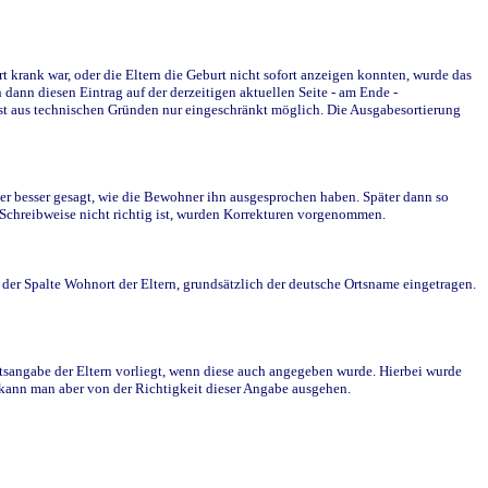
krank war, oder die Eltern die Geburt nicht sofort anzeigen konnten, wurde das
ann diesen Eintrag auf der derzeitigen aktuellen Seite - am Ende -
st aus technischen Gründen nur eingeschränkt möglich. Die Ausgabesortierung
r besser gesagt, wie die Bewohner ihn ausgesprochen haben. Später dann so
e Schreibweise nicht richtig ist, wurden Korrekturen vorgenommen.
r Spalte Wohnort der Eltern, grundsätzlich der deutsche Ortsname eingetragen.
rtsangabe der Eltern vorliegt, wenn diese auch angegeben wurde. Hierbei wurde
d kann man aber von der Richtigkeit dieser Angabe ausgehen.