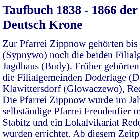
Taufbuch 1838 - 1866 der
Deutsch Krone
Zur Pfarrei Zippnow gehörten bi
(Sypnywo) noch die beiden Filial
Jagdhaus (Budy). Früher gehörten 
die Filialgemeinden Doderlage (D
Klawittersdorf (Glowaczewo), Red
Die Pfarrei Zippnow wurde im Jah
selbständige Pfarrei Freudenfier m
Stabitz und ein Lokalvikariat Red
wurden errichtet. Ab diesem Zeitp