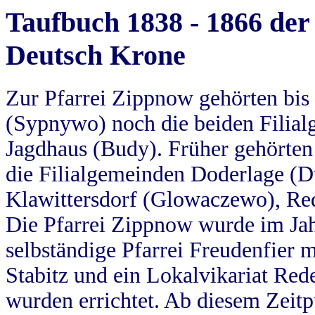
Taufbuch 1838 - 1866 der
Deutsch Krone
Zur Pfarrei Zippnow gehörten bi
(Sypnywo) noch die beiden Filial
Jagdhaus (Budy). Früher gehörten 
die Filialgemeinden Doderlage (D
Klawittersdorf (Glowaczewo), Red
Die Pfarrei Zippnow wurde im Jah
selbständige Pfarrei Freudenfier m
Stabitz und ein Lokalvikariat Red
wurden errichtet. Ab diesem Zeitp