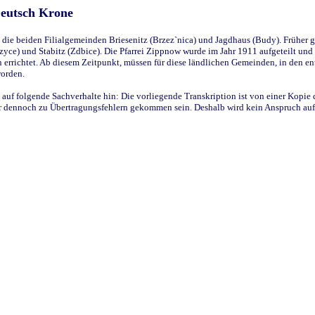
Deutsch Krone
ie beiden Filialgemeinden Briesenitz (Brzez`nica) und Jagdhaus (Budy). Früher g
yce) und Stabitz (Zdbice). Die Pfarrei Zippnow wurde im Jahr 1911 aufgeteilt und e
en errichtet. Ab diesem Zeitpunkt, müssen für diese ländlichen Gemeinden, in den
worden.
 auf folgende Sachverhalte hin: Die vorliegende Transkription ist von einer Kopie 
aber dennoch zu Übertragungsfehlern gekommen sein. Deshalb wird kein Anspruch auf 