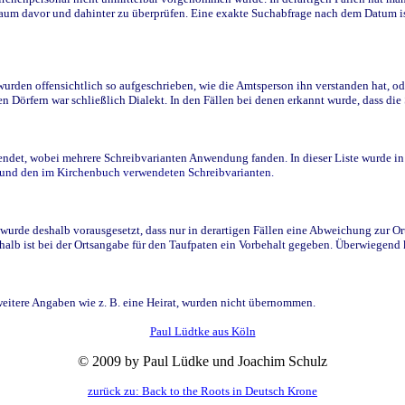
raum davor und dahinter zu überprüfen. Eine exakte Suchabfrage nach dem Datum i
den offensichtlich so aufgeschrieben, wie die Amtsperson ihn verstanden hat, ode
n Dörfern war schließlich Dialekt. In den Fällen bei denen erkannt wurde, dass di
t, wobei mehrere Schreibvarianten Anwendung fanden. In dieser Liste wurde in de
n und den im Kirchenbuch verwendeten Schreibvarianten.
wurde deshalb vorausgesetzt, dass nur in derartigen Fällen eine Abweichung zur O
eshalb ist bei der Ortsangabe für den Taufpaten ein Vorbehalt gegeben. Überwiegen
weitere Angaben wie z. B. eine Heirat, wurden nicht übernommen.
Paul Lüdtke aus Köln
© 2009 by Paul Lüdke und Joachim Schulz
zurück zu: Back to the Roots in Deutsch Krone