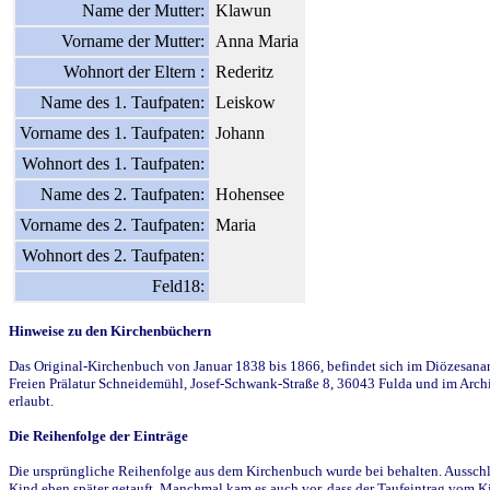
Name der Mutter:
Klawun
Vorname der Mutter:
Anna Maria
Wohnort der Eltern :
Rederitz
Name des 1. Taufpaten:
Leiskow
Vorname des 1. Taufpaten:
Johann
Wohnort des 1. Taufpaten:
Name des 2. Taufpaten:
Hohensee
Vorname des 2. Taufpaten:
Maria
Wohnort des 2. Taufpaten:
Feld18:
Hinweise zu den Kirchenbüchern
Das Original-Kirchenbuch von Januar 1838 bis 1866, befindet sich im Diözesanarch
Freien Prälatur Schneidemühl, Josef-Schwank-Straße 8, 36043 Fulda und im Archi
erlaubt.
Die Reihenfolge der Einträge
Die ursprüngliche Reihenfolge aus dem Kirchenbuch wurde bei behalten. Ausschla
Kind eben später getauft. Manchmal kam es auch vor, dass der Taufeintrag vom Ki