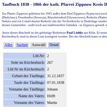
Taufbuch 1838 - 1866 der kath. Pfarrei Zippnow Kreis 
Zur Pfarrei Zippnow gehörten bis 1945 außer dem Dorf Zippnow (Sypnywo) noch d
(Dudylany), Freudenfier (Szwecja), Klawittersdorf (Glowaczewo), Rederitz (Nadarz
Stabitz und ein Lokalvikariat Rederitz mit der Tochterkirche in Doderlage wurd
diesen Gemeinden - wohl noch aus traditionellen Gründen - in Zippnow getauft 
Autor dieser Abschrift ist der gebürtige Rederitzer
Paul Lüdtke
aus Köln. Er weist
Kirchenbuch, sind in dieser Liste korrigiert worden. Bei der Abschrift kann es 
Alles
Suchen
Auswahl
Detail
Lfd-Nr:
2
Seite im Kirchenbuch:
267
Lfd-Nr im Kirchenbuch:
2
Geburt des Täuflings:
31.12.1837
Taufe des Täuflings:
07.01.1838
Vorname des Täuflings:
Johann
Name des Vaters:
Höfft
Vorname des Vaters:
Martin