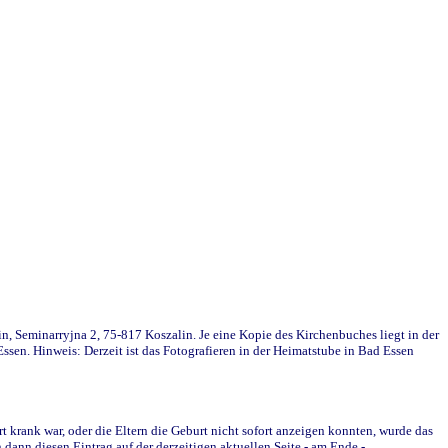
in, Seminarryjna 2, 75-817 Koszalin. Je eine Kopie des Kirchenbuches liegt in der
en. Hinweis: Derzeit ist das Fotografieren in der Heimatstube in Bad Essen
krank war, oder die Eltern die Geburt nicht sofort anzeigen konnten, wurde das
ann diesen Eintrag auf der derzeitigen aktuellen Seite - am Ende -