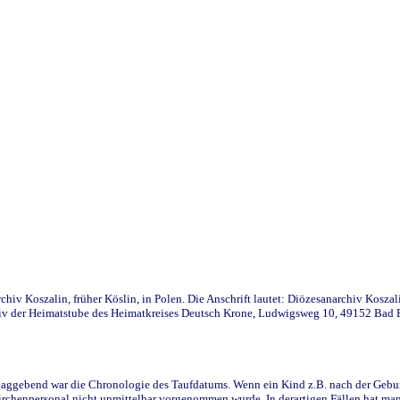
iv Koszalin, früher Köslin, in Polen. Die Anschrift lautet: Diözesanarchiv Koszal
v der Heimatstube des Heimatkreises Deutsch Krone, Ludwigsweg 10, 49152 Bad Ess
ggebend war die Chronologie des Taufdatums. Wenn ein Kind z.B. nach der Geburt 
rchenpersonal nicht unmittelbar vorgenommen wurde. In derartigen Fällen hat man d