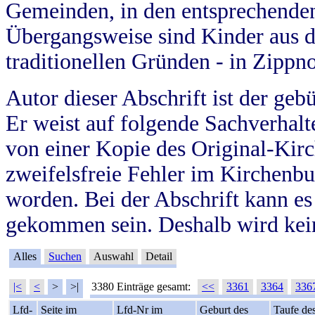
Gemeinden, in den entsprechende
Übergangsweise sind Kinder aus 
traditionellen Gründen - in Zippn
Autor dieser Abschrift ist der geb
Er weist auf folgende Sachverhalte
von einer Kopie des Original-Kirc
zweifelsfreie Fehler im Kirchenbuc
worden. Bei der Abschrift kann e
gekommen sein. Deshalb wird kein
Alles
Suchen
Auswahl
Detail
|<
<
>
>|
3380 Einträge gesamt:
<<
3361
3364
336
Lfd-
Seite im
Lfd-Nr im
Geburt des
Taufe de