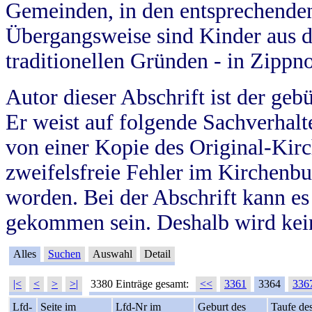
Gemeinden, in den entsprechende
Übergangsweise sind Kinder aus 
traditionellen Gründen - in Zippn
Autor dieser Abschrift ist der geb
Er weist auf folgende Sachverhalte
von einer Kopie des Original-Kirc
zweifelsfreie Fehler im Kirchenbuc
worden. Bei der Abschrift kann e
gekommen sein. Deshalb wird kein
Alles
Suchen
Auswahl
Detail
|<
<
>
>|
3380 Einträge gesamt:
<<
3361
3364
336
Lfd-
Seite im
Lfd-Nr im
Geburt des
Taufe de