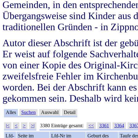
Gemeinden, in den entsprechende
Übergangsweise sind Kinder aus 
traditionellen Gründen - in Zippn
Autor dieser Abschrift ist der geb
Er weist auf folgende Sachverhalte
von einer Kopie des Original-Kirc
zweifelsfreie Fehler im Kirchenbuc
worden. Bei der Abschrift kann e
gekommen sein. Deshalb wird kein
Alles
Suchen
Auswahl
Detail
|<
<
>
>|
3380 Einträge gesamt:
<<
3361
3364
336
Lfd-
Seite im
Lfd-Nr im
Geburt des
Taufe de