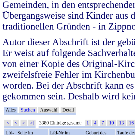
Gemeinden, in den entsprechende
Übergangsweise sind Kinder aus 
traditionellen Gründen - in Zippn
Autor dieser Abschrift ist der geb
Er weist auf folgende Sachverhalte
von einer Kopie des Original-Kirc
zweifelsfreie Fehler im Kirchenbuc
worden. Bei der Abschrift kann e
gekommen sein. Deshalb wird kein
Alles
Suchen
Auswahl
Detail
|<
<
>
>|
3380 Einträge gesamt:
1
4
7
10
13
16
Lfd-
Seite im
Lfd-Nr im
Geburt des
Taufe de