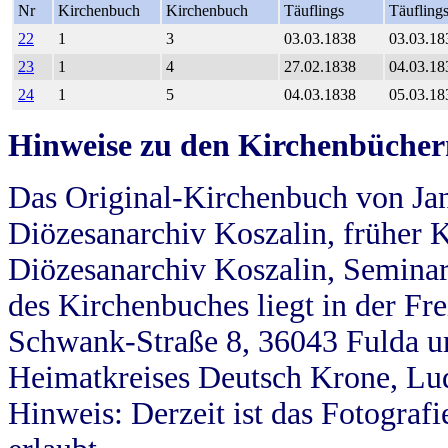
Nr
Kirchenbuch
Kirchenbuch
Täuflings
Täufling
22
1
3
03.03.1838
03.03.18
23
1
4
27.02.1838
04.03.18
24
1
5
04.03.1838
05.03.18
Hinweise zu den Kirchenbücher
Das Original-Kirchenbuch von Jan
Diözesanarchiv Koszalin, früher Kö
Diözesanarchiv Koszalin, Seminar
des Kirchenbuches liegt in der Fr
Schwank-Straße 8, 36043 Fulda u
Heimatkreises Deutsch Krone, Lu
Hinweis: Derzeit ist das Fotograf