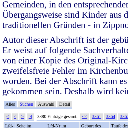
Gemeinden, in den entsprechende
Übergangsweise sind Kinder aus 
traditionellen Gründen - in Zippn
Autor dieser Abschrift ist der geb
Er weist auf folgende Sachverhalte
von einer Kopie des Original-Kirc
zweifelsfreie Fehler im Kirchenbuc
worden. Bei der Abschrift kann e
gekommen sein. Deshalb wird kein
Alles
Suchen
Auswahl
Detail
|<
<
>
>|
3380 Einträge gesamt:
<<
3361
3364
336
Lfd-
Seite im
Lfd-Nr im
Geburt des
Taufe de