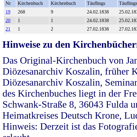
Nr
Kirchenbuch
Kirchenbuch
Täuflings
Täufling
19
268
9
24.02.1838
25.02.18
20
1
1
24.02.1838
25.02.18
21
1
2
27.02.1838
27.02.18
Hinweise zu den Kirchenbücher
Das Original-Kirchenbuch von Jan
Diözesanarchiv Koszalin, früher Kö
Diözesanarchiv Koszalin, Seminar
des Kirchenbuches liegt in der Fr
Schwank-Straße 8, 36043 Fulda u
Heimatkreises Deutsch Krone, Lu
Hinweis: Derzeit ist das Fotograf