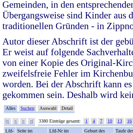
Gemeinden, in den entsprechende
Übergangsweise sind Kinder aus 
traditionellen Gründen - in Zippn
Autor dieser Abschrift ist der geb
Er weist auf folgende Sachverhalte
von einer Kopie des Original-Kirc
zweifelsfreie Fehler im Kirchenbuc
worden. Bei der Abschrift kann e
gekommen sein. Deshalb wird kein
Alles
Suchen
Auswahl
Detail
|<
<
>
>|
3380 Einträge gesamt:
1
4
7
10
13
16
Lfd-
Seite im
Lfd-Nr im
Geburt des
Taufe de