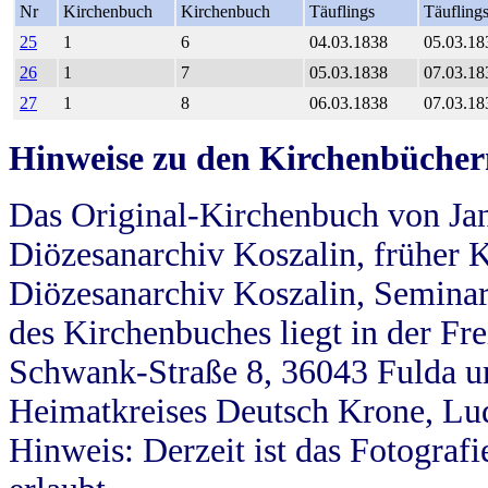
Nr
Kirchenbuch
Kirchenbuch
Täuflings
Täufling
25
1
6
04.03.1838
05.03.18
26
1
7
05.03.1838
07.03.18
27
1
8
06.03.1838
07.03.18
Hinweise zu den Kirchenbücher
Das Original-Kirchenbuch von Jan
Diözesanarchiv Koszalin, früher Kö
Diözesanarchiv Koszalin, Seminar
des Kirchenbuches liegt in der Fr
Schwank-Straße 8, 36043 Fulda u
Heimatkreises Deutsch Krone, Lu
Hinweis: Derzeit ist das Fotograf