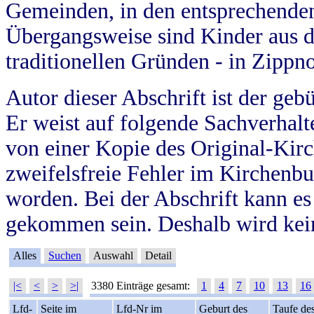
Gemeinden, in den entsprechende
Übergangsweise sind Kinder aus 
traditionellen Gründen - in Zippn
Autor dieser Abschrift ist der geb
Er weist auf folgende Sachverhalte
von einer Kopie des Original-Kirc
zweifelsfreie Fehler im Kirchenbuc
worden. Bei der Abschrift kann e
gekommen sein. Deshalb wird kein
Alles
Suchen
Auswahl
Detail
|<
<
>
>|
3380 Einträge gesamt:
1
4
7
10
13
16
Lfd-
Seite im
Lfd-Nr im
Geburt des
Taufe de