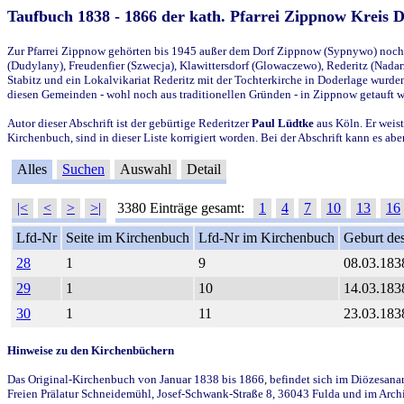
Taufbuch 1838 - 1866 der kath. Pfarrei Zippnow Kreis 
Zur Pfarrei Zippnow gehörten bis 1945 außer dem Dorf Zippnow (Sypnywo) noch d
(Dudylany), Freudenfier (Szwecja), Klawittersdorf (Glowaczewo), Rederitz (Nadarz
Stabitz und ein Lokalvikariat Rederitz mit der Tochterkirche in Doderlage wurd
diesen Gemeinden - wohl noch aus traditionellen Gründen - in Zippnow getauft 
Autor dieser Abschrift ist der gebürtige Rederitzer
Paul Lüdtke
aus Köln. Er weist
Kirchenbuch, sind in dieser Liste korrigiert worden. Bei der Abschrift kann es 
Alles
Suchen
Auswahl
Detail
|<
<
>
>|
3380 Einträge gesamt:
1
4
7
10
13
16
Lfd-Nr
Seite im Kirchenbuch
Lfd-Nr im Kirchenbuch
Geburt des
28
1
9
08.03.183
29
1
10
14.03.183
30
1
11
23.03.183
Hinweise zu den Kirchenbüchern
Das Original-Kirchenbuch von Januar 1838 bis 1866, befindet sich im Diözesanarch
Freien Prälatur Schneidemühl, Josef-Schwank-Straße 8, 36043 Fulda und im Archi