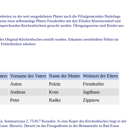
ehörten zu der weit ausgedehnten Pfarrei auch die Filialgemeinden Doderlage
ine neue selbständige Pfarrei Freudenfier mit den Filialen Klawittersdorf und
 entsprechenden Kirchenbüchern gesucht werden. Übergangsweise sind Kinder aus
des Original-Kirchenbuches erstellt worden. Erkannte zweifelsfreie Fehler im
Fehlerfreiheit erhoben.
ters
Vorname des Vaters
Name der Mutter
Wohnort der Eltern
Anton
Polzin
Freudenfier
Andreas
Korn
Jagdhaus
Peter
Radke
Zippnow
in, Seminarryjna 2, 75-817 Koszalin. Je eine Kopie des Kirchenbuches liegt in der
en. Hinweis: Derzeit ist das Fotografieren in der Heimatstube in Bad Essen