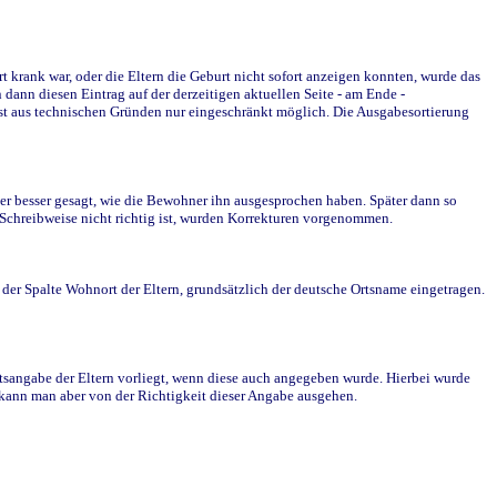
krank war, oder die Eltern die Geburt nicht sofort anzeigen konnten, wurde das
ann diesen Eintrag auf der derzeitigen aktuellen Seite - am Ende -
st aus technischen Gründen nur eingeschränkt möglich. Die Ausgabesortierung
r besser gesagt, wie die Bewohner ihn ausgesprochen haben. Später dann so
e Schreibweise nicht richtig ist, wurden Korrekturen vorgenommen.
r Spalte Wohnort der Eltern, grundsätzlich der deutsche Ortsname eingetragen.
rtsangabe der Eltern vorliegt, wenn diese auch angegeben wurde. Hierbei wurde
d kann man aber von der Richtigkeit dieser Angabe ausgehen.