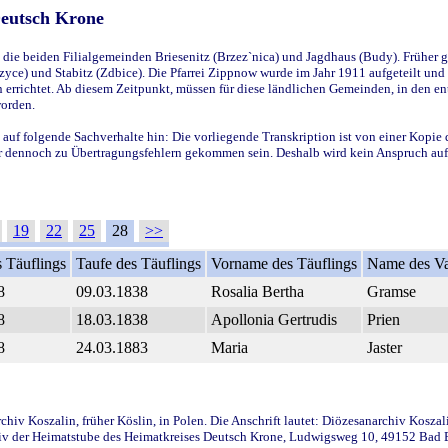
Deutsch Krone
ie beiden Filialgemeinden Briesenitz (Brzez`nica) und Jagdhaus (Budy). Früher g
yce) und Stabitz (Zdbice). Die Pfarrei Zippnow wurde im Jahr 1911 aufgeteilt und e
en errichtet. Ab diesem Zeitpunkt, müssen für diese ländlichen Gemeinden, in den
worden.
 auf folgende Sachverhalte hin: Die vorliegende Transkription ist von einer Kopie 
aber dennoch zu Übertragungsfehlern gekommen sein. Deshalb wird kein Anspruch auf 
19
22
25
28
>>
 Täuflings
Taufe des Täuflings
Vorname des Täuflings
Name des Va
8
09.03.1838
Rosalia Bertha
Gramse
8
18.03.1838
Apollonia Gertrudis
Prien
8
24.03.1883
Maria
Jaster
iv Koszalin, früher Köslin, in Polen. Die Anschrift lautet: Diözesanarchiv Koszal
v der Heimatstube des Heimatkreises Deutsch Krone, Ludwigsweg 10, 49152 Bad Ess