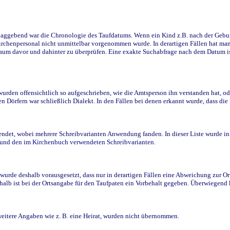
ggebend war die Chronologie des Taufdatums. Wenn ein Kind z.B. nach der Geburt 
rchenpersonal nicht unmittelbar vorgenommen wurde. In derartigen Fällen hat man d
raum davor und dahinter zu überprüfen. Eine exakte Suchabfrage nach dem Datum i
den offensichtlich so aufgeschrieben, wie die Amtsperson ihn verstanden hat, ode
n Dörfern war schließlich Dialekt. In den Fällen bei denen erkannt wurde, dass di
t, wobei mehrere Schreibvarianten Anwendung fanden. In dieser Liste wurde in de
n und den im Kirchenbuch verwendeten Schreibvarianten.
wurde deshalb vorausgesetzt, dass nur in derartigen Fällen eine Abweichung zur O
eshalb ist bei der Ortsangabe für den Taufpaten ein Vorbehalt gegeben. Überwiegen
weitere Angaben wie z. B. eine Heirat, wurden nicht übernommen.