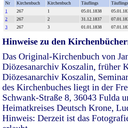
Nr
Kirchenbuch
Kirchenbuch
Täuflings
Täufling
1
267
1
05.01.1838
05.01.18
2
267
2
31.12.1837
07.01.18
3
267
3
01.01.1838
07.01.18
Hinweise zu den Kirchenbücher
Das Original-Kirchenbuch von Jan
Diözesanarchiv Koszalin, früher Kö
Diözesanarchiv Koszalin, Seminar
des Kirchenbuches liegt in der Fr
Schwank-Straße 8, 36043 Fulda u
Heimatkreises Deutsch Krone, Lu
Hinweis: Derzeit ist das Fotograf