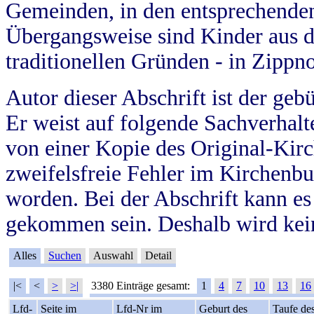
Gemeinden, in den entsprechende
Übergangsweise sind Kinder aus 
traditionellen Gründen - in Zippn
Autor dieser Abschrift ist der geb
Er weist auf folgende Sachverhalte
von einer Kopie des Original-Kirc
zweifelsfreie Fehler im Kirchenbuc
worden. Bei der Abschrift kann e
gekommen sein. Deshalb wird kein
Alles
Suchen
Auswahl
Detail
|<
<
>
>|
3380 Einträge gesamt:
1
4
7
10
13
16
Lfd-
Seite im
Lfd-Nr im
Geburt des
Taufe de