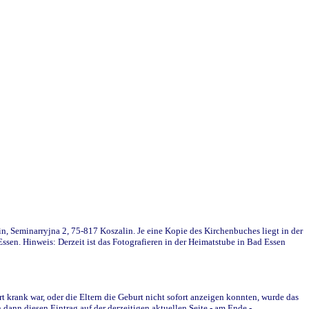
in, Seminarryjna 2, 75-817 Koszalin. Je eine Kopie des Kirchenbuches liegt in der
en. Hinweis: Derzeit ist das Fotografieren in der Heimatstube in Bad Essen
krank war, oder die Eltern die Geburt nicht sofort anzeigen konnten, wurde das
ann diesen Eintrag auf der derzeitigen aktuellen Seite - am Ende -