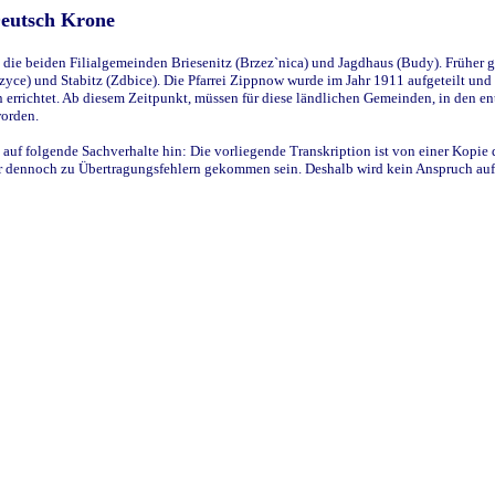
Deutsch Krone
ie beiden Filialgemeinden Briesenitz (Brzez`nica) und Jagdhaus (Budy). Früher g
yce) und Stabitz (Zdbice). Die Pfarrei Zippnow wurde im Jahr 1911 aufgeteilt und e
en errichtet. Ab diesem Zeitpunkt, müssen für diese ländlichen Gemeinden, in den
worden.
 auf folgende Sachverhalte hin: Die vorliegende Transkription ist von einer Kopie 
aber dennoch zu Übertragungsfehlern gekommen sein. Deshalb wird kein Anspruch auf 