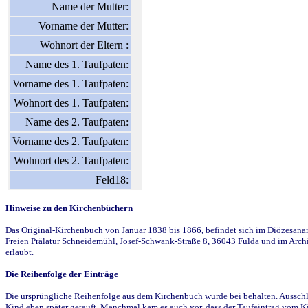
Name der Mutter:
Vorname der Mutter:
Wohnort der Eltern :
Name des 1. Taufpaten:
Vorname des 1. Taufpaten:
Wohnort des 1. Taufpaten:
Name des 2. Taufpaten:
Vorname des 2. Taufpaten:
Wohnort des 2. Taufpaten:
Feld18:
Hinweise zu den Kirchenbüchern
Das Original-Kirchenbuch von Januar 1838 bis 1866, befindet sich im Diözesanarch
Freien Prälatur Schneidemühl, Josef-Schwank-Straße 8, 36043 Fulda und im Archi
erlaubt.
Die Reihenfolge der Einträge
Die ursprüngliche Reihenfolge aus dem Kirchenbuch wurde bei behalten. Ausschla
Kind eben später getauft. Manchmal kam es auch vor, dass der Taufeintrag vom Ki