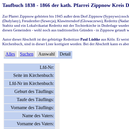
Taufbuch 1838 - 1866 der kath. Pfarrei Zippnow Kreis 
Zur Pfarrei Zippnow gehörten bis 1945 außer dem Dorf Zippnow (Sypnywo) noch d
(Dudylany), Freudenfier (Szwecja), Klawittersdorf (Glowaczewo), Rederitz (Nadarz
Stabitz und ein Lokalvikariat Rederitz mit der Tochterkirche in Doderlage wurd
diesen Gemeinden - wohl noch aus traditionellen Gründen - in Zippnow getauft 
Autor dieser Abschrift ist der gebürtige Rederitzer
Paul Lüdtke
aus Köln. Er weist
Kirchenbuch, sind in dieser Liste korrigiert worden. Bei der Abschrift kann es 
Alles
Suchen
Auswahl
Detail
Lfd-Nr:
Seite im Kirchenbuch:
Lfd-Nr im Kirchenbuch:
Geburt des Täuflings:
Taufe des Täuflings:
Vorname des Täuflings:
Name des Vaters:
Vorname des Vaters: