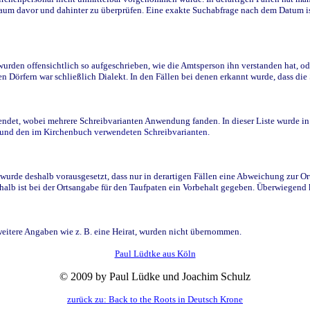
raum davor und dahinter zu überprüfen. Eine exakte Suchabfrage nach dem Datum i
den offensichtlich so aufgeschrieben, wie die Amtsperson ihn verstanden hat, ode
n Dörfern war schließlich Dialekt. In den Fällen bei denen erkannt wurde, dass di
t, wobei mehrere Schreibvarianten Anwendung fanden. In dieser Liste wurde in de
n und den im Kirchenbuch verwendeten Schreibvarianten.
wurde deshalb vorausgesetzt, dass nur in derartigen Fällen eine Abweichung zur O
eshalb ist bei der Ortsangabe für den Taufpaten ein Vorbehalt gegeben. Überwiegen
weitere Angaben wie z. B. eine Heirat, wurden nicht übernommen.
Paul Lüdtke aus Köln
© 2009 by Paul Lüdke und Joachim Schulz
zurück zu: Back to the Roots in Deutsch Krone