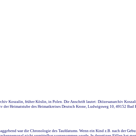
iv Koszalin, früher Köslin, in Polen. Die Anschrift lautet: Diözesanarchiv Koszal
v der Heimatstube des Heimatkreises Deutsch Krone, Ludwigsweg 10, 49152 Bad Ess
ggebend war die Chronologie des Taufdatums. Wenn ein Kind z.B. nach der Geburt 
rchenpersonal nicht unmittelbar vorgenommen wurde. In derartigen Fällen hat man d