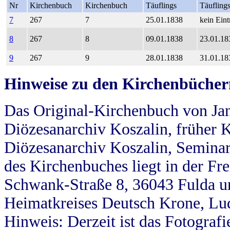
Nr
Kirchenbuch
Kirchenbuch
Täuflings
Täufling
7
267
7
25.01.1838
kein Eint
8
267
8
09.01.1838
23.01.18
9
267
9
28.01.1838
31.01.18
Hinweise zu den Kirchenbücher
Das Original-Kirchenbuch von Jan
Diözesanarchiv Koszalin, früher Kö
Diözesanarchiv Koszalin, Seminar
des Kirchenbuches liegt in der Fr
Schwank-Straße 8, 36043 Fulda u
Heimatkreises Deutsch Krone, Lu
Hinweis: Derzeit ist das Fotograf