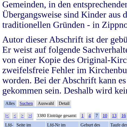
Gemeinden, in den entsprechende
Übergangsweise sind Kinder aus 
traditionellen Gründen - in Zippn
Autor dieser Abschrift ist der geb
Er weist auf folgende Sachverhalte
von einer Kopie des Original-Kirc
zweifelsfreie Fehler im Kirchenbuc
worden. Bei der Abschrift kann e
gekommen sein. Deshalb wird kein
Alles
Suchen
Auswahl
Detail
|<
<
>
>|
3380 Einträge gesamt:
1
4
7
10
13
16
Lfd-
Seite im
Lfd-Nr im
Geburt des
Taufe de