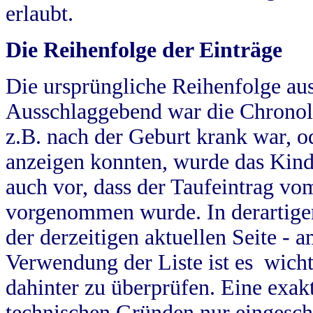
erlaubt.
Die Reihenfolge der Einträge
Die ursprüngliche Reihenfolge au
Ausschlaggebend war die Chronol
z.B. nach der Geburt krank war, od
anzeigen konnten, wurde das Kind
auch vor, dass der Taufeintrag vo
vorgenommen wurde. In derartigen
der derzeitigen aktuellen Seite -
Verwendung der Liste ist es wich
dahinter zu überprüfen. Eine exa
technischen Gründen nur eingesch