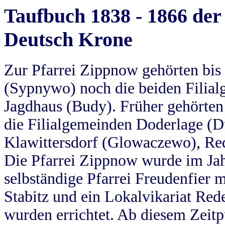
Taufbuch 1838 - 1866 der
Deutsch Krone
Zur Pfarrei Zippnow gehörten bi
(Sypnywo) noch die beiden Filial
Jagdhaus (Budy). Früher gehörten 
die Filialgemeinden Doderlage (D
Klawittersdorf (Glowaczewo), Red
Die Pfarrei Zippnow wurde im Jah
selbständige Pfarrei Freudenfier m
Stabitz und ein Lokalvikariat Red
wurden errichtet. Ab diesem Zeitp