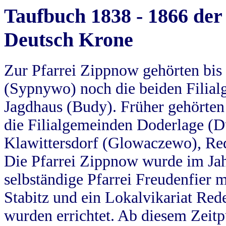
Taufbuch 1838 - 1866 der
Deutsch Krone
Zur Pfarrei Zippnow gehörten bi
(Sypnywo) noch die beiden Filial
Jagdhaus (Budy). Früher gehörten 
die Filialgemeinden Doderlage (D
Klawittersdorf (Glowaczewo), Red
Die Pfarrei Zippnow wurde im Jah
selbständige Pfarrei Freudenfier m
Stabitz und ein Lokalvikariat Red
wurden errichtet. Ab diesem Zeitp