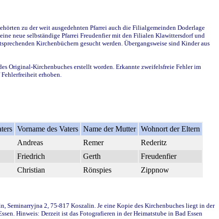
ehörten zu der weit ausgedehnten Pfarrei auch die Filialgemeinden Doderlage
ine neue selbständige Pfarrei Freudenfier mit den Filialen Klawittersdorf und
 entsprechenden Kirchenbüchern gesucht werden. Übergangsweise sind Kinder aus
des Original-Kirchenbuches erstellt worden. Erkannte zweifelsfreie Fehler im
Fehlerfreiheit erhoben.
ters
Vorname des Vaters
Name der Mutter
Wohnort der Eltern
Andreas
Remer
Rederitz
Friedrich
Gerth
Freudenfier
Christian
Rönspies
Zippnow
in, Seminarryjna 2, 75-817 Koszalin. Je eine Kopie des Kirchenbuches liegt in der
en. Hinweis: Derzeit ist das Fotografieren in der Heimatstube in Bad Essen