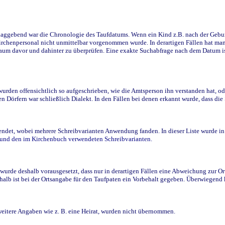
ggebend war die Chronologie des Taufdatums. Wenn ein Kind z.B. nach der Geburt 
rchenpersonal nicht unmittelbar vorgenommen wurde. In derartigen Fällen hat man d
raum davor und dahinter zu überprüfen. Eine exakte Suchabfrage nach dem Datum i
den offensichtlich so aufgeschrieben, wie die Amtsperson ihn verstanden hat, ode
n Dörfern war schließlich Dialekt. In den Fällen bei denen erkannt wurde, dass di
t, wobei mehrere Schreibvarianten Anwendung fanden. In dieser Liste wurde in de
n und den im Kirchenbuch verwendeten Schreibvarianten.
wurde deshalb vorausgesetzt, dass nur in derartigen Fällen eine Abweichung zur O
eshalb ist bei der Ortsangabe für den Taufpaten ein Vorbehalt gegeben. Überwiegen
weitere Angaben wie z. B. eine Heirat, wurden nicht übernommen.