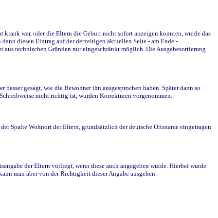
krank war, oder die Eltern die Geburt nicht sofort anzeigen konnten, wurde das
ann diesen Eintrag auf der derzeitigen aktuellen Seite - am Ende -
st aus technischen Gründen nur eingeschränkt möglich. Die Ausgabesortierung
r besser gesagt, wie die Bewohner ihn ausgesprochen haben. Später dann so
e Schreibweise nicht richtig ist, wurden Korrekturen vorgenommen.
r Spalte Wohnort der Eltern, grundsätzlich der deutsche Ortsname eingetragen.
rtsangabe der Eltern vorliegt, wenn diese auch angegeben wurde. Hierbei wurde
d kann man aber von der Richtigkeit dieser Angabe ausgehen.