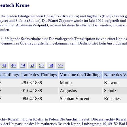
Deutsch Krone
ie beiden Filialgemeinden Briesenitz (Brzez`nica) und Jagdhaus (Budy). Früher g
yce) und Stabitz (Zdbice). Die Pfarrei Zippnow wurde im Jahr 1911 aufgeteilt und e
en errichtet. Ab diesem Zeitpunkt, müssen für diese ländlichen Gemeinden, in den
worden.
 auf folgende Sachverhalte hin: Die vorliegende Transkription ist von einer Kopie 
aber dennoch zu Übertragungsfehlern gekommen sein. Deshalb wird kein Anspruch auf 
43
46
49
52
55
58
>>
 Täuflings
Taufe des Täuflings
Vorname des Täuflings
Name des Va
8
28.03.1838
Martin
Klawun
8
01.04.1838
Augustus
Schulz
8
08.04.1838
Stephan Vincent
Rönspies
iv Koszalin, früher Köslin, in Polen. Die Anschrift lautet: Diözesanarchiv Koszal
v der Heimatstube des Heimatkreises Deutsch Krone, Ludwigsweg 10, 49152 Bad Ess