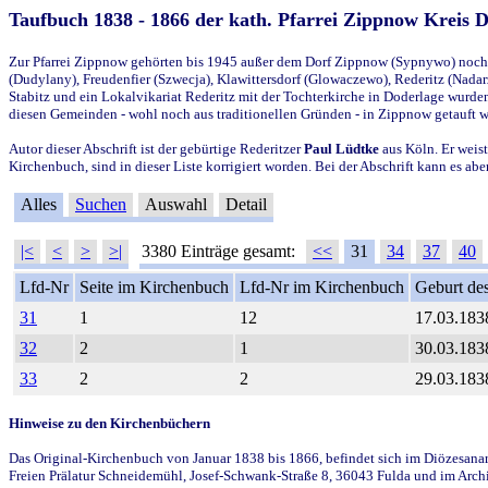
Taufbuch 1838 - 1866 der kath. Pfarrei Zippnow Kreis 
Zur Pfarrei Zippnow gehörten bis 1945 außer dem Dorf Zippnow (Sypnywo) noch d
(Dudylany), Freudenfier (Szwecja), Klawittersdorf (Glowaczewo), Rederitz (Nadarz
Stabitz und ein Lokalvikariat Rederitz mit der Tochterkirche in Doderlage wurd
diesen Gemeinden - wohl noch aus traditionellen Gründen - in Zippnow getauft 
Autor dieser Abschrift ist der gebürtige Rederitzer
Paul Lüdtke
aus Köln. Er weist
Kirchenbuch, sind in dieser Liste korrigiert worden. Bei der Abschrift kann es 
Alles
Suchen
Auswahl
Detail
|<
<
>
>|
3380 Einträge gesamt:
<<
31
34
37
40
Lfd-Nr
Seite im Kirchenbuch
Lfd-Nr im Kirchenbuch
Geburt des
31
1
12
17.03.183
32
2
1
30.03.183
33
2
2
29.03.183
Hinweise zu den Kirchenbüchern
Das Original-Kirchenbuch von Januar 1838 bis 1866, befindet sich im Diözesanarch
Freien Prälatur Schneidemühl, Josef-Schwank-Straße 8, 36043 Fulda und im Archi