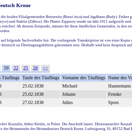
Deutsch Krone
ie beiden Filialgemeinden Briesenitz (Brzez`nica) und Jagdhaus (Budy). Früher g
yce) und Stabitz (Zdbice). Die Pfarrei Zippnow wurde im Jahr 1911 aufgeteilt und e
en errichtet. Ab diesem Zeitpunkt, müssen für diese ländlichen Gemeinden, in den
worden.
 auf folgende Sachverhalte hin: Die vorliegende Transkription ist von einer Kopie 
aber dennoch zu Übertragungsfehlern gekommen sein. Deshalb wird kein Anspruch auf 
19
22
25
28
>>
 Täuflings
Taufe des Täuflings
Vorname des Täuflings
Name des Va
8
25.02.1838
Michael
Hannemann
8
25.02.1838
Johann
Fenske
8
27.02.1838
Julius
Spors
iv Koszalin, früher Köslin, in Polen. Die Anschrift lautet: Diözesanarchiv Koszal
v der Heimatstube des Heimatkreises Deutsch Krone, Ludwigsweg 10, 49152 Bad Ess