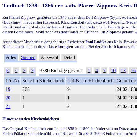
Taufbuch 1838 - 1866 der kath. Pfarrei Zippnow Kreis 
Zur Pfarrei Zippnow gehörten bis 1945 außer dem Dorf Zippnow (Sypnywo) noch d
(Dudylany), Freudenfier (Szwecja), Klawittersdorf (Glowaczewo), Rederitz (Nadarz
Stabitz und ein Lokalvikariat Rederitz mit der Tochterkirche in Doderlage wurd
diesen Gemeinden - wohl noch aus traditionellen Gründen - in Zippnow getauft 
Autor dieser Abschrift ist der gebürtige Rederitzer
Paul Lüdtke
aus Köln. Er weist
Kirchenbuch, sind in dieser Liste korrigiert worden. Bei der Abschrift kann es 
Alles
Suchen
Auswahl
Detail
|<
<
>
>|
3380 Einträge gesamt:
1
4
7
10
13
16
Lfd-Nr
Seite im Kirchenbuch
Lfd-Nr im Kirchenbuch
Geburt des
19
268
9
24.02.183
20
1
1
24.02.183
21
1
2
27.02.183
Hinweise zu den Kirchenbüchern
Das Original-Kirchenbuch von Januar 1838 bis 1866, befindet sich im Diözesanarch
Freien Prälatur Schneidemühl, Josef-Schwank-Straße 8, 36043 Fulda und im Archi