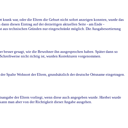
krank war, oder die Eltern die Geburt nicht sofort anzeigen konnten, wurde das
ann diesen Eintrag auf der derzeitigen aktuellen Seite - am Ende -
st aus technischen Gründen nur eingeschränkt möglich. Die Ausgabesortierung
r besser gesagt, wie die Bewohner ihn ausgesprochen haben. Später dann so
e Schreibweise nicht richtig ist, wurden Korrekturen vorgenommen.
r Spalte Wohnort der Eltern, grundsätzlich der deutsche Ortsname eingetragen.
rtsangabe der Eltern vorliegt, wenn diese auch angegeben wurde. Hierbei wurde
d kann man aber von der Richtigkeit dieser Angabe ausgehen.