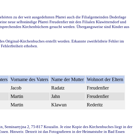
ehörten zu der weit ausgedehnten Pfarrei auch die Filialgemeinden Doderlage
ine neue selbständige Pfarrei Freudenfier mit den Filialen Klawittersdorf und
 entsprechenden Kirchenbüchern gesucht werden. Übergangsweise sind Kinder aus
des Original-Kirchenbuches erstellt worden. Erkannte zweifelsfreie Fehler im
Fehlerfreiheit erhoben.
ters
Vorname des Vaters
Name der Mutter
Wohnort der Eltern
Jacob
Radatz
Freudenfier
Martin
Jahn
Freudenfier
Martin
Klawun
Rederitz
in, Seminarryjna 2, 75-817 Koszalin. Je eine Kopie des Kirchenbuches liegt in der
en. Hinweis: Derzeit ist das Fotografieren in der Heimatstube in Bad Essen