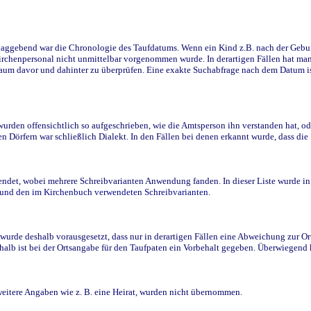
ggebend war die Chronologie des Taufdatums. Wenn ein Kind z.B. nach der Geburt 
rchenpersonal nicht unmittelbar vorgenommen wurde. In derartigen Fällen hat man d
raum davor und dahinter zu überprüfen. Eine exakte Suchabfrage nach dem Datum i
den offensichtlich so aufgeschrieben, wie die Amtsperson ihn verstanden hat, ode
n Dörfern war schließlich Dialekt. In den Fällen bei denen erkannt wurde, dass di
t, wobei mehrere Schreibvarianten Anwendung fanden. In dieser Liste wurde in de
n und den im Kirchenbuch verwendeten Schreibvarianten.
wurde deshalb vorausgesetzt, dass nur in derartigen Fällen eine Abweichung zur O
eshalb ist bei der Ortsangabe für den Taufpaten ein Vorbehalt gegeben. Überwiegen
weitere Angaben wie z. B. eine Heirat, wurden nicht übernommen.