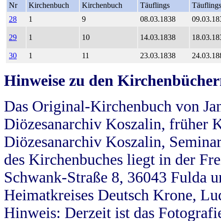
Nr
Kirchenbuch
Kirchenbuch
Täuflings
Täufling
28
1
9
08.03.1838
09.03.18
29
1
10
14.03.1838
18.03.18
30
1
11
23.03.1838
24.03.18
Hinweise zu den Kirchenbücher
Das Original-Kirchenbuch von Jan
Diözesanarchiv Koszalin, früher Kö
Diözesanarchiv Koszalin, Seminar
des Kirchenbuches liegt in der Fr
Schwank-Straße 8, 36043 Fulda u
Heimatkreises Deutsch Krone, Lu
Hinweis: Derzeit ist das Fotograf