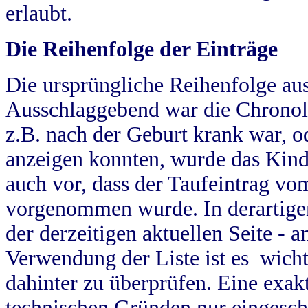
erlaubt.
Die Reihenfolge der Einträge
Die ursprüngliche Reihenfolge au
Ausschlaggebend war die Chronol
z.B. nach der Geburt krank war, od
anzeigen konnten, wurde das Kind
auch vor, dass der Taufeintrag vo
vorgenommen wurde. In derartigen
der derzeitigen aktuellen Seite -
Verwendung der Liste ist es wich
dahinter zu überprüfen. Eine exa
technischen Gründen nur eingesch