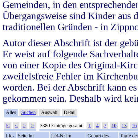
Gemeinden, in den entsprechende
Übergangsweise sind Kinder aus 
traditionellen Gründen - in Zippn
Autor dieser Abschrift ist der geb
Er weist auf folgende Sachverhalte
von einer Kopie des Original-Kirc
zweifelsfreie Fehler im Kirchenbuc
worden. Bei der Abschrift kann e
gekommen sein. Deshalb wird kein
Alles
Suchen
Auswahl
Detail
|<
<
>
>|
3380 Einträge gesamt:
1
4
7
10
13
16
Lfd-
Seite im
Lfd-Nr im
Geburt des
Taufe de