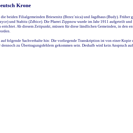
Deutsch Krone
ie beiden Filialgemeinden Briesenitz (Brzez`nica) und Jagdhaus (Budy). Früher g
yce) und Stabitz (Zdbice). Die Pfarrei Zippnow wurde im Jahr 1911 aufgeteilt und e
en errichtet. Ab diesem Zeitpunkt, müssen für diese ländlichen Gemeinden, in den
worden.
 auf folgende Sachverhalte hin: Die vorliegende Transkription ist von einer Kopie 
aber dennoch zu Übertragungsfehlern gekommen sein. Deshalb wird kein Anspruch auf 