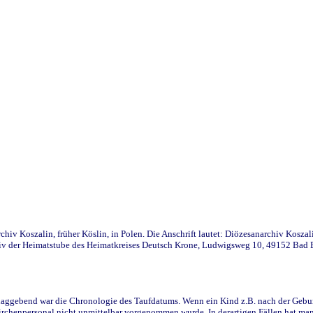
iv Koszalin, früher Köslin, in Polen. Die Anschrift lautet: Diözesanarchiv Koszal
v der Heimatstube des Heimatkreises Deutsch Krone, Ludwigsweg 10, 49152 Bad Ess
ggebend war die Chronologie des Taufdatums. Wenn ein Kind z.B. nach der Geburt 
rchenpersonal nicht unmittelbar vorgenommen wurde. In derartigen Fällen hat man d