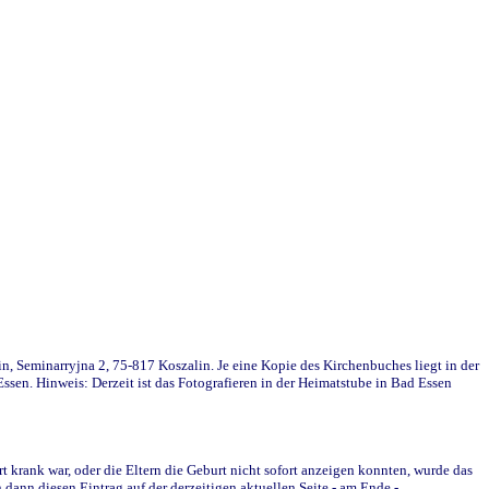
in, Seminarryjna 2, 75-817 Koszalin. Je eine Kopie des Kirchenbuches liegt in der
en. Hinweis: Derzeit ist das Fotografieren in der Heimatstube in Bad Essen
krank war, oder die Eltern die Geburt nicht sofort anzeigen konnten, wurde das
ann diesen Eintrag auf der derzeitigen aktuellen Seite - am Ende -