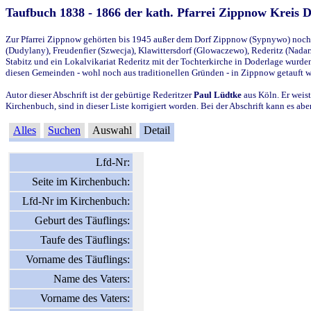
Taufbuch 1838 - 1866 der kath. Pfarrei Zippnow Kreis 
Zur Pfarrei Zippnow gehörten bis 1945 außer dem Dorf Zippnow (Sypnywo) noch d
(Dudylany), Freudenfier (Szwecja), Klawittersdorf (Glowaczewo), Rederitz (Nadarz
Stabitz und ein Lokalvikariat Rederitz mit der Tochterkirche in Doderlage wurd
diesen Gemeinden - wohl noch aus traditionellen Gründen - in Zippnow getauft 
Autor dieser Abschrift ist der gebürtige Rederitzer
Paul Lüdtke
aus Köln. Er weist
Kirchenbuch, sind in dieser Liste korrigiert worden. Bei der Abschrift kann es 
Alles
Suchen
Auswahl
Detail
Lfd-Nr:
Seite im Kirchenbuch:
Lfd-Nr im Kirchenbuch:
Geburt des Täuflings:
Taufe des Täuflings:
Vorname des Täuflings:
Name des Vaters:
Vorname des Vaters: