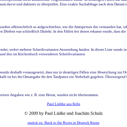
raum davor und dahinter zu überprüfen. Eine exakte Suchabfrage nach dem Datum i
den offensichtlich so aufgeschrieben, wie die Amtsperson ihn verstanden hat, ode
n Dörfern war schließlich Dialekt. In den Fällen bei denen erkannt wurde, dass di
t, wobei mehrere Schreibvarianten Anwendung fanden. In dieser Liste wurde in de
n und den im Kirchenbuch verwendeten Schreibvarianten.
wurde deshalb vorausgesetzt, dass nur in derartigen Fällen eine Abweichung zur O
eshalb ist bei der Ortsangabe für den Taufpaten ein Vorbehalt gegeben. Überwiegen
weitere Angaben wie z. B. eine Heirat, wurden nicht übernommen.
Paul Lüdtke aus Köln
© 2009 by Paul Lüdke und Joachim Schulz
zurück zu: Back to the Roots in Deutsch Krone