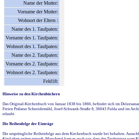
Name der Mutter:
Vorname der Mutter:
Wohnort der Eltern :
Name des 1. Taufpaten:
Vorname des 1. Taufpaten:
Wohnort des 1. Taufpaten:
Name des 2. Taufpaten:
Vorname des 2. Taufpaten:
Wohnort des 2. Taufpaten:
Feld18:
Hinweise zu den Kirchenbüchern
Das Original-Kirchenbuch von Januar 1838 bis 1866, befindet sich im Diözesanarch
Freien Prälatur Schneidemühl, Josef-Schwank-Straße 8, 36043 Fulda und im Archi
erlaubt.
Die Reihenfolge der Einträge
Die ursprüngliche Reihenfolge aus dem Kirchenbuch wurde bei behalten. Ausschla
Kind eben später getauft. Manchmal kam es auch vor, dass der Taufeintrag vom Ki