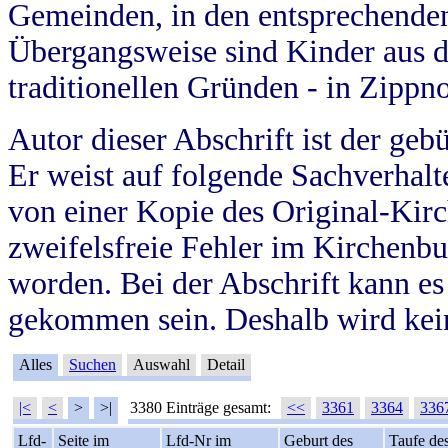
Gemeinden, in den entsprechende
Übergangsweise sind Kinder aus 
traditionellen Gründen - in Zippn
Autor dieser Abschrift ist der geb
Er weist auf folgende Sachverhalte
von einer Kopie des Original-Kirc
zweifelsfreie Fehler im Kirchenbuc
worden. Bei der Abschrift kann e
gekommen sein. Deshalb wird kein
Alles
Suchen
Auswahl
Detail
|<
<
>
>|
3380 Einträge gesamt:
<<
3361
3364
336
Lfd-
Seite im
Lfd-Nr im
Geburt des
Taufe de