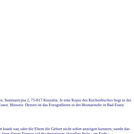
in, Seminarryjna 2, 75-817 Koszalin. Je eine Kopie des Kirchenbuches liegt in der
en. Hinweis: Derzeit ist das Fotografieren in der Heimatstube in Bad Essen
krank war, oder die Eltern die Geburt nicht sofort anzeigen konnten, wurde das
ann diesen Eintrag auf der derzeitigen aktuellen Seite - am Ende -