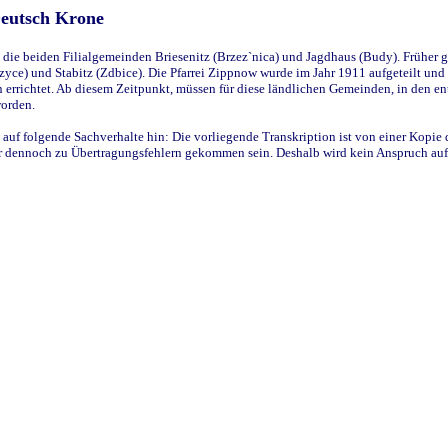
Deutsch Krone
ie beiden Filialgemeinden Briesenitz (Brzez`nica) und Jagdhaus (Budy). Früher g
yce) und Stabitz (Zdbice). Die Pfarrei Zippnow wurde im Jahr 1911 aufgeteilt und e
en errichtet. Ab diesem Zeitpunkt, müssen für diese ländlichen Gemeinden, in den
worden.
 auf folgende Sachverhalte hin: Die vorliegende Transkription ist von einer Kopie 
aber dennoch zu Übertragungsfehlern gekommen sein. Deshalb wird kein Anspruch auf 