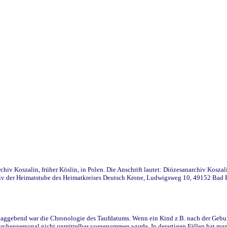
iv Koszalin, früher Köslin, in Polen. Die Anschrift lautet: Diözesanarchiv Koszal
v der Heimatstube des Heimatkreises Deutsch Krone, Ludwigsweg 10, 49152 Bad Ess
ggebend war die Chronologie des Taufdatums. Wenn ein Kind z.B. nach der Geburt 
rchenpersonal nicht unmittelbar vorgenommen wurde. In derartigen Fällen hat man d