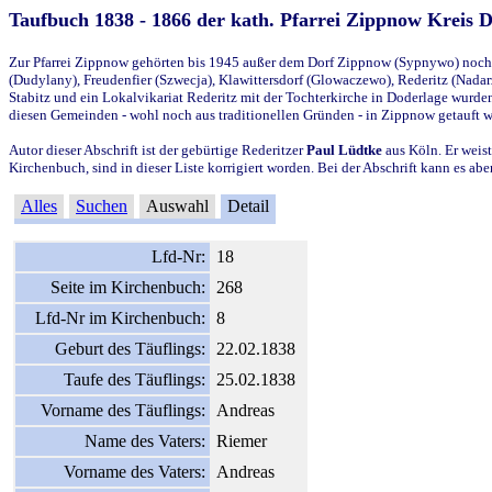
Taufbuch 1838 - 1866 der kath. Pfarrei Zippnow Kreis 
Zur Pfarrei Zippnow gehörten bis 1945 außer dem Dorf Zippnow (Sypnywo) noch d
(Dudylany), Freudenfier (Szwecja), Klawittersdorf (Glowaczewo), Rederitz (Nadarz
Stabitz und ein Lokalvikariat Rederitz mit der Tochterkirche in Doderlage wurd
diesen Gemeinden - wohl noch aus traditionellen Gründen - in Zippnow getauft 
Autor dieser Abschrift ist der gebürtige Rederitzer
Paul Lüdtke
aus Köln. Er weist
Kirchenbuch, sind in dieser Liste korrigiert worden. Bei der Abschrift kann es 
Alles
Suchen
Auswahl
Detail
Lfd-Nr:
18
Seite im Kirchenbuch:
268
Lfd-Nr im Kirchenbuch:
8
Geburt des Täuflings:
22.02.1838
Taufe des Täuflings:
25.02.1838
Vorname des Täuflings:
Andreas
Name des Vaters:
Riemer
Vorname des Vaters:
Andreas