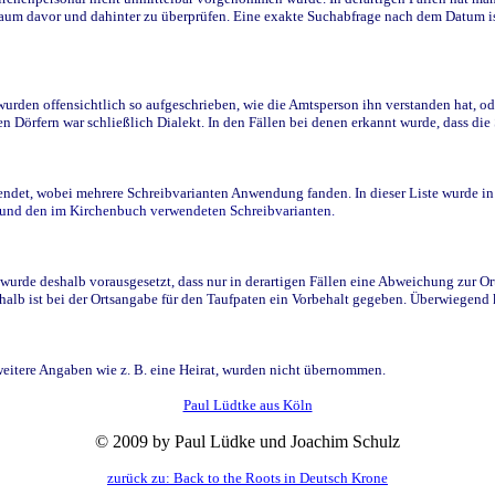
raum davor und dahinter zu überprüfen. Eine exakte Suchabfrage nach dem Datum i
den offensichtlich so aufgeschrieben, wie die Amtsperson ihn verstanden hat, ode
n Dörfern war schließlich Dialekt. In den Fällen bei denen erkannt wurde, dass di
t, wobei mehrere Schreibvarianten Anwendung fanden. In dieser Liste wurde in de
n und den im Kirchenbuch verwendeten Schreibvarianten.
wurde deshalb vorausgesetzt, dass nur in derartigen Fällen eine Abweichung zur O
eshalb ist bei der Ortsangabe für den Taufpaten ein Vorbehalt gegeben. Überwiegen
weitere Angaben wie z. B. eine Heirat, wurden nicht übernommen.
Paul Lüdtke aus Köln
© 2009 by Paul Lüdke und Joachim Schulz
zurück zu: Back to the Roots in Deutsch Krone