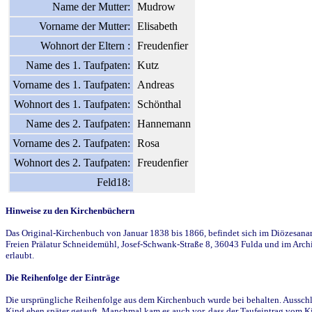
Name der Mutter:
Mudrow
Vorname der Mutter:
Elisabeth
Wohnort der Eltern :
Freudenfier
Name des 1. Taufpaten:
Kutz
Vorname des 1. Taufpaten:
Andreas
Wohnort des 1. Taufpaten:
Schönthal
Name des 2. Taufpaten:
Hannemann
Vorname des 2. Taufpaten:
Rosa
Wohnort des 2. Taufpaten:
Freudenfier
Feld18:
Hinweise zu den Kirchenbüchern
Das Original-Kirchenbuch von Januar 1838 bis 1866, befindet sich im Diözesanarch
Freien Prälatur Schneidemühl, Josef-Schwank-Straße 8, 36043 Fulda und im Archi
erlaubt.
Die Reihenfolge der Einträge
Die ursprüngliche Reihenfolge aus dem Kirchenbuch wurde bei behalten. Ausschla
Kind eben später getauft. Manchmal kam es auch vor, dass der Taufeintrag vom Ki