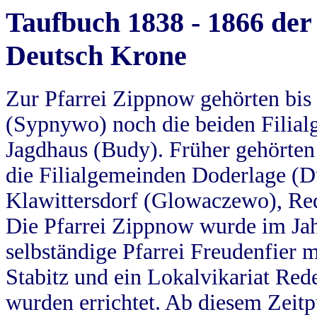
Taufbuch 1838 - 1866 der
Deutsch Krone
Zur Pfarrei Zippnow gehörten bi
(Sypnywo) noch die beiden Filial
Jagdhaus (Budy). Früher gehörten 
die Filialgemeinden Doderlage (D
Klawittersdorf (Glowaczewo), Red
Die Pfarrei Zippnow wurde im Jah
selbständige Pfarrei Freudenfier m
Stabitz und ein Lokalvikariat Red
wurden errichtet. Ab diesem Zeitp