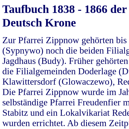
Taufbuch 1838 - 1866 der
Deutsch Krone
Zur Pfarrei Zippnow gehörten bi
(Sypnywo) noch die beiden Filial
Jagdhaus (Budy). Früher gehörten 
die Filialgemeinden Doderlage (D
Klawittersdorf (Glowaczewo), Red
Die Pfarrei Zippnow wurde im Jah
selbständige Pfarrei Freudenfier m
Stabitz und ein Lokalvikariat Red
wurden errichtet. Ab diesem Zeitp