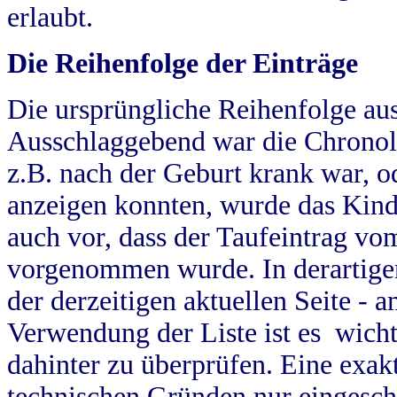
erlaubt.
Die Reihenfolge der Einträge
Die ursprüngliche Reihenfolge au
Ausschlaggebend war die Chronol
z.B. nach der Geburt krank war, od
anzeigen konnten, wurde das Kind
auch vor, dass der Taufeintrag vo
vorgenommen wurde. In derartigen
der derzeitigen aktuellen Seite -
Verwendung der Liste ist es wich
dahinter zu überprüfen. Eine exa
technischen Gründen nur eingesch