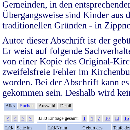
Gemeinden, in den entsprechende
Übergangsweise sind Kinder aus 
traditionellen Gründen - in Zippn
Autor dieser Abschrift ist der geb
Er weist auf folgende Sachverhalte
von einer Kopie des Original-Kirc
zweifelsfreie Fehler im Kirchenbuc
worden. Bei der Abschrift kann e
gekommen sein. Deshalb wird kein
Alles
Suchen
Auswahl
Detail
|<
<
>
>|
3380 Einträge gesamt:
1
4
7
10
13
16
Lfd-
Seite im
Lfd-Nr im
Geburt des
Taufe de