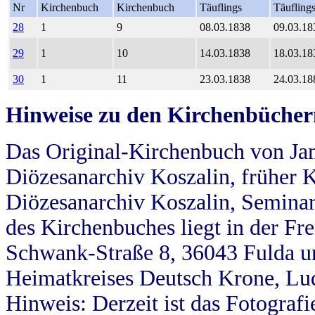
Nr
Kirchenbuch
Kirchenbuch
Täuflings
Täufling
28
1
9
08.03.1838
09.03.18
29
1
10
14.03.1838
18.03.18
30
1
11
23.03.1838
24.03.18
Hinweise zu den Kirchenbücher
Das Original-Kirchenbuch von Jan
Diözesanarchiv Koszalin, früher Kö
Diözesanarchiv Koszalin, Seminar
des Kirchenbuches liegt in der Fr
Schwank-Straße 8, 36043 Fulda u
Heimatkreises Deutsch Krone, Lu
Hinweis: Derzeit ist das Fotograf