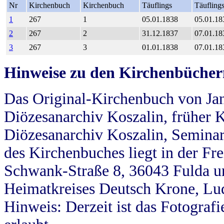
Nr
Kirchenbuch
Kirchenbuch
Täuflings
Täufling
1
267
1
05.01.1838
05.01.18
2
267
2
31.12.1837
07.01.18
3
267
3
01.01.1838
07.01.18
Hinweise zu den Kirchenbücher
Das Original-Kirchenbuch von Jan
Diözesanarchiv Koszalin, früher Kö
Diözesanarchiv Koszalin, Seminar
des Kirchenbuches liegt in der Fr
Schwank-Straße 8, 36043 Fulda u
Heimatkreises Deutsch Krone, Lu
Hinweis: Derzeit ist das Fotograf