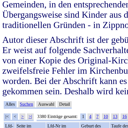
Gemeinden, in den entsprechende
Übergangsweise sind Kinder aus 
traditionellen Gründen - in Zippn
Autor dieser Abschrift ist der geb
Er weist auf folgende Sachverhalte
von einer Kopie des Original-Kirc
zweifelsfreie Fehler im Kirchenbuc
worden. Bei der Abschrift kann e
gekommen sein. Deshalb wird kein
Alles
Suchen
Auswahl
Detail
|<
<
>
>|
3380 Einträge gesamt:
1
4
7
10
13
16
Lfd-
Seite im
Lfd-Nr im
Geburt des
Taufe de