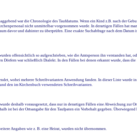
ggebend war die Chronologie des Taufdatums. Wenn ein Kind z.B. nach der Geburt 
rchenpersonal nicht unmittelbar vorgenommen wurde. In derartigen Fällen hat man d
raum davor und dahinter zu überprüfen. Eine exakte Suchabfrage nach dem Datum i
den offensichtlich so aufgeschrieben, wie die Amtsperson ihn verstanden hat, ode
n Dörfern war schließlich Dialekt. In den Fällen bei denen erkannt wurde, dass di
t, wobei mehrere Schreibvarianten Anwendung fanden. In dieser Liste wurde in de
n und den im Kirchenbuch verwendeten Schreibvarianten.
wurde deshalb vorausgesetzt, dass nur in derartigen Fällen eine Abweichung zur O
eshalb ist bei der Ortsangabe für den Taufpaten ein Vorbehalt gegeben. Überwiegen
weitere Angaben wie z. B. eine Heirat, wurden nicht übernommen.