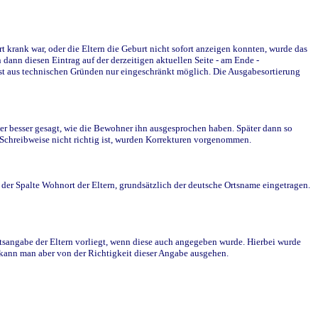
krank war, oder die Eltern die Geburt nicht sofort anzeigen konnten, wurde das
ann diesen Eintrag auf der derzeitigen aktuellen Seite - am Ende -
st aus technischen Gründen nur eingeschränkt möglich. Die Ausgabesortierung
r besser gesagt, wie die Bewohner ihn ausgesprochen haben. Später dann so
e Schreibweise nicht richtig ist, wurden Korrekturen vorgenommen.
r Spalte Wohnort der Eltern, grundsätzlich der deutsche Ortsname eingetragen.
rtsangabe der Eltern vorliegt, wenn diese auch angegeben wurde. Hierbei wurde
d kann man aber von der Richtigkeit dieser Angabe ausgehen.