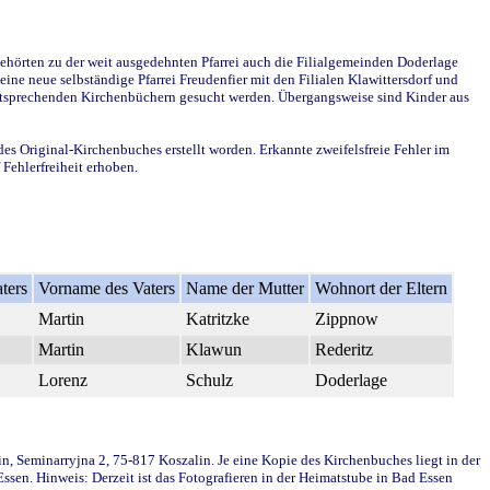
ehörten zu der weit ausgedehnten Pfarrei auch die Filialgemeinden Doderlage
ine neue selbständige Pfarrei Freudenfier mit den Filialen Klawittersdorf und
 entsprechenden Kirchenbüchern gesucht werden. Übergangsweise sind Kinder aus
des Original-Kirchenbuches erstellt worden. Erkannte zweifelsfreie Fehler im
Fehlerfreiheit erhoben.
ters
Vorname des Vaters
Name der Mutter
Wohnort der Eltern
Martin
Katritzke
Zippnow
Martin
Klawun
Rederitz
Lorenz
Schulz
Doderlage
in, Seminarryjna 2, 75-817 Koszalin. Je eine Kopie des Kirchenbuches liegt in der
en. Hinweis: Derzeit ist das Fotografieren in der Heimatstube in Bad Essen