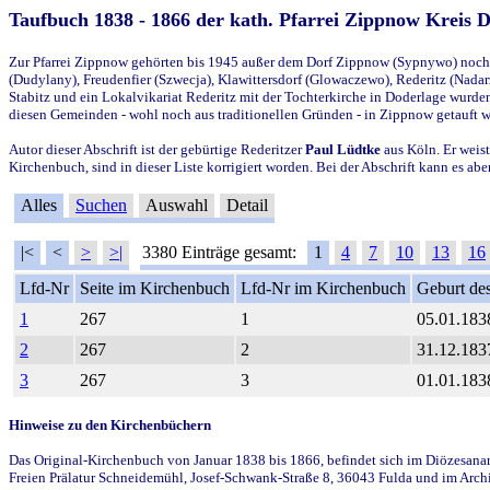
Taufbuch 1838 - 1866 der kath. Pfarrei Zippnow Kreis 
Zur Pfarrei Zippnow gehörten bis 1945 außer dem Dorf Zippnow (Sypnywo) noch d
(Dudylany), Freudenfier (Szwecja), Klawittersdorf (Glowaczewo), Rederitz (Nadarz
Stabitz und ein Lokalvikariat Rederitz mit der Tochterkirche in Doderlage wurd
diesen Gemeinden - wohl noch aus traditionellen Gründen - in Zippnow getauft 
Autor dieser Abschrift ist der gebürtige Rederitzer
Paul Lüdtke
aus Köln. Er weist
Kirchenbuch, sind in dieser Liste korrigiert worden. Bei der Abschrift kann es 
Alles
Suchen
Auswahl
Detail
|<
<
>
>|
3380 Einträge gesamt:
1
4
7
10
13
16
Lfd-Nr
Seite im Kirchenbuch
Lfd-Nr im Kirchenbuch
Geburt des
1
267
1
05.01.183
2
267
2
31.12.183
3
267
3
01.01.183
Hinweise zu den Kirchenbüchern
Das Original-Kirchenbuch von Januar 1838 bis 1866, befindet sich im Diözesanarch
Freien Prälatur Schneidemühl, Josef-Schwank-Straße 8, 36043 Fulda und im Archi