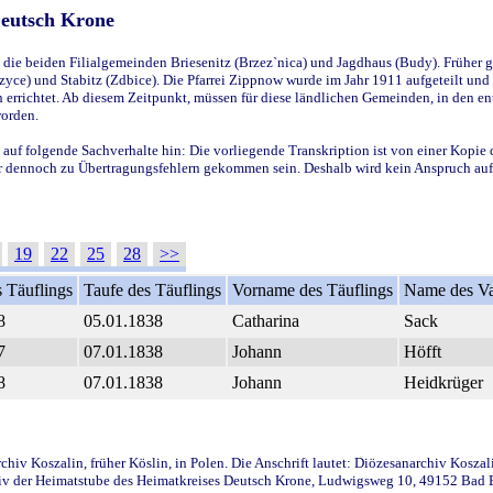
Deutsch Krone
ie beiden Filialgemeinden Briesenitz (Brzez`nica) und Jagdhaus (Budy). Früher g
yce) und Stabitz (Zdbice). Die Pfarrei Zippnow wurde im Jahr 1911 aufgeteilt und e
en errichtet. Ab diesem Zeitpunkt, müssen für diese ländlichen Gemeinden, in den
worden.
 auf folgende Sachverhalte hin: Die vorliegende Transkription ist von einer Kopie 
aber dennoch zu Übertragungsfehlern gekommen sein. Deshalb wird kein Anspruch auf 
19
22
25
28
>>
 Täuflings
Taufe des Täuflings
Vorname des Täuflings
Name des Va
8
05.01.1838
Catharina
Sack
7
07.01.1838
Johann
Höfft
8
07.01.1838
Johann
Heidkrüger
iv Koszalin, früher Köslin, in Polen. Die Anschrift lautet: Diözesanarchiv Koszal
v der Heimatstube des Heimatkreises Deutsch Krone, Ludwigsweg 10, 49152 Bad Ess