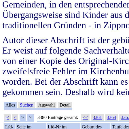
Gemeinden, in den entsprechende
Übergangsweise sind Kinder aus 
traditionellen Gründen - in Zippn
Autor dieser Abschrift ist der geb
Er weist auf folgende Sachverhalte
von einer Kopie des Original-Kirc
zweifelsfreie Fehler im Kirchenbuc
worden. Bei der Abschrift kann e
gekommen sein. Deshalb wird kein
Alles
Suchen
Auswahl
Detail
|<
<
>
>|
3380 Einträge gesamt:
<<
3361
3364
336
Lfd-
Seite im
Lfd-Nr im
Geburt des
Taufe de