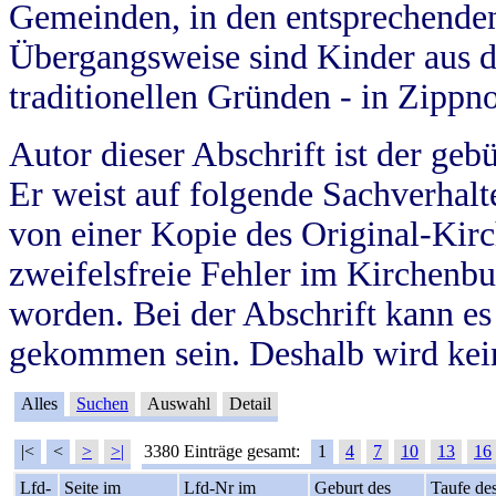
Gemeinden, in den entsprechende
Übergangsweise sind Kinder aus 
traditionellen Gründen - in Zippn
Autor dieser Abschrift ist der geb
Er weist auf folgende Sachverhalte
von einer Kopie des Original-Kirc
zweifelsfreie Fehler im Kirchenbuc
worden. Bei der Abschrift kann e
gekommen sein. Deshalb wird kein
Alles
Suchen
Auswahl
Detail
|<
<
>
>|
3380 Einträge gesamt:
1
4
7
10
13
16
Lfd-
Seite im
Lfd-Nr im
Geburt des
Taufe de