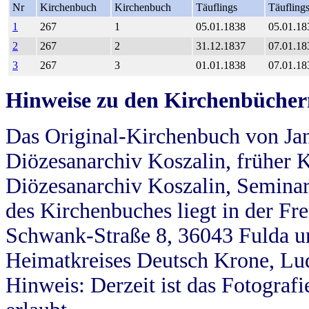
Nr
Kirchenbuch
Kirchenbuch
Täuflings
Täufling
1
267
1
05.01.1838
05.01.18
2
267
2
31.12.1837
07.01.18
3
267
3
01.01.1838
07.01.18
Hinweise zu den Kirchenbücher
Das Original-Kirchenbuch von Jan
Diözesanarchiv Koszalin, früher Kö
Diözesanarchiv Koszalin, Seminar
des Kirchenbuches liegt in der Fr
Schwank-Straße 8, 36043 Fulda u
Heimatkreises Deutsch Krone, Lu
Hinweis: Derzeit ist das Fotograf