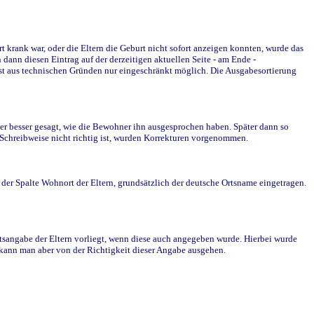
krank war, oder die Eltern die Geburt nicht sofort anzeigen konnten, wurde das
ann diesen Eintrag auf der derzeitigen aktuellen Seite - am Ende -
st aus technischen Gründen nur eingeschränkt möglich. Die Ausgabesortierung
r besser gesagt, wie die Bewohner ihn ausgesprochen haben. Später dann so
e Schreibweise nicht richtig ist, wurden Korrekturen vorgenommen.
r Spalte Wohnort der Eltern, grundsätzlich der deutsche Ortsname eingetragen.
rtsangabe der Eltern vorliegt, wenn diese auch angegeben wurde. Hierbei wurde
d kann man aber von der Richtigkeit dieser Angabe ausgehen.