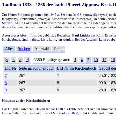
Taufbuch 1838 - 1866 der kath. Pfarrei Zippnow Kreis 
Zur Pfarrei Zippnow gehörten bis 1945 außer dem Dorf Zippnow (Sypnywo) noch d
(Dudylany), Freudenfier (Szwecja), Klawittersdorf (Glowaczewo), Rederitz (Nadarz
Stabitz und ein Lokalvikariat Rederitz mit der Tochterkirche in Doderlage wurd
diesen Gemeinden - wohl noch aus traditionellen Gründen - in Zippnow getauft 
Autor dieser Abschrift ist der gebürtige Rederitzer
Paul Lüdtke
aus Köln. Er weist
Kirchenbuch, sind in dieser Liste korrigiert worden. Bei der Abschrift kann es 
Alles
Suchen
Auswahl
Detail
|<
<
>
>|
3380 Einträge gesamt:
1
4
7
10
13
16
Lfd-Nr
Seite im Kirchenbuch
Lfd-Nr im Kirchenbuch
Geburt des
7
267
7
25.01.183
8
267
8
09.01.183
9
267
9
28.01.183
Hinweise zu den Kirchenbüchern
Das Original-Kirchenbuch von Januar 1838 bis 1866, befindet sich im Diözesanarch
Freien Prälatur Schneidemühl, Josef-Schwank-Straße 8, 36043 Fulda und im Archi