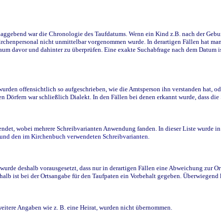
ggebend war die Chronologie des Taufdatums. Wenn ein Kind z.B. nach der Geburt 
rchenpersonal nicht unmittelbar vorgenommen wurde. In derartigen Fällen hat man d
raum davor und dahinter zu überprüfen. Eine exakte Suchabfrage nach dem Datum i
den offensichtlich so aufgeschrieben, wie die Amtsperson ihn verstanden hat, ode
n Dörfern war schließlich Dialekt. In den Fällen bei denen erkannt wurde, dass di
t, wobei mehrere Schreibvarianten Anwendung fanden. In dieser Liste wurde in de
n und den im Kirchenbuch verwendeten Schreibvarianten.
wurde deshalb vorausgesetzt, dass nur in derartigen Fällen eine Abweichung zur O
eshalb ist bei der Ortsangabe für den Taufpaten ein Vorbehalt gegeben. Überwiegen
weitere Angaben wie z. B. eine Heirat, wurden nicht übernommen.