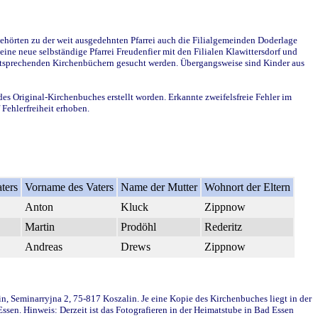
ehörten zu der weit ausgedehnten Pfarrei auch die Filialgemeinden Doderlage
ine neue selbständige Pfarrei Freudenfier mit den Filialen Klawittersdorf und
 entsprechenden Kirchenbüchern gesucht werden. Übergangsweise sind Kinder aus
des Original-Kirchenbuches erstellt worden. Erkannte zweifelsfreie Fehler im
Fehlerfreiheit erhoben.
ters
Vorname des Vaters
Name der Mutter
Wohnort der Eltern
Anton
Kluck
Zippnow
Martin
Prodöhl
Rederitz
Andreas
Drews
Zippnow
in, Seminarryjna 2, 75-817 Koszalin. Je eine Kopie des Kirchenbuches liegt in der
en. Hinweis: Derzeit ist das Fotografieren in der Heimatstube in Bad Essen