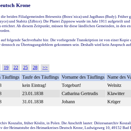
Deutsch Krone
ie beiden Filialgemeinden Briesenitz (Brzez`nica) und Jagdhaus (Budy). Früher g
yce) und Stabitz (Zdbice). Die Pfarrei Zippnow wurde im Jahr 1911 aufgeteilt und e
en errichtet. Ab diesem Zeitpunkt, müssen für diese ländlichen Gemeinden, in den
worden.
 auf folgende Sachverhalte hin: Die vorliegende Transkription ist von einer Kopie 
aber dennoch zu Übertragungsfehlern gekommen sein. Deshalb wird kein Anspruch auf 
19
22
25
28
>>
 Täuflings
Taufe des Täuflings
Vorname des Täuflings
Name des Va
8
kein Eintrag!
Totgeburt!
Welnitz
8
23.01.1838
Catharina Gertrudis
Klawitter
8
31.01.1838
Johann
Krüger
iv Koszalin, früher Köslin, in Polen. Die Anschrift lautet: Diözesanarchiv Koszal
v der Heimatstube des Heimatkreises Deutsch Krone, Ludwigsweg 10, 49152 Bad Ess