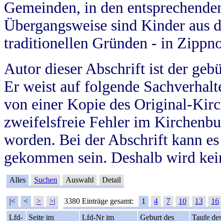
Gemeinden, in den entsprechende
Übergangsweise sind Kinder aus 
traditionellen Gründen - in Zippn
Autor dieser Abschrift ist der geb
Er weist auf folgende Sachverhalte
von einer Kopie des Original-Kirc
zweifelsfreie Fehler im Kirchenbuc
worden. Bei der Abschrift kann e
gekommen sein. Deshalb wird kein
Alles
Suchen
Auswahl
Detail
|<
<
>
>|
3380 Einträge gesamt:
1
4
7
10
13
16
Lfd-
Seite im
Lfd-Nr im
Geburt des
Taufe de