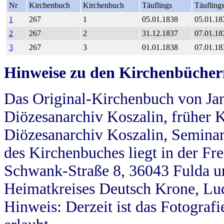
Nr
Kirchenbuch
Kirchenbuch
Täuflings
Täufling
1
267
1
05.01.1838
05.01.18
2
267
2
31.12.1837
07.01.18
3
267
3
01.01.1838
07.01.18
Hinweise zu den Kirchenbücher
Das Original-Kirchenbuch von Jan
Diözesanarchiv Koszalin, früher Kö
Diözesanarchiv Koszalin, Seminar
des Kirchenbuches liegt in der Fr
Schwank-Straße 8, 36043 Fulda u
Heimatkreises Deutsch Krone, Lu
Hinweis: Derzeit ist das Fotograf