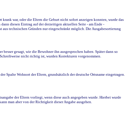
krank war, oder die Eltern die Geburt nicht sofort anzeigen konnten, wurde das
ann diesen Eintrag auf der derzeitigen aktuellen Seite - am Ende -
st aus technischen Gründen nur eingeschränkt möglich. Die Ausgabesortierung
r besser gesagt, wie die Bewohner ihn ausgesprochen haben. Später dann so
e Schreibweise nicht richtig ist, wurden Korrekturen vorgenommen.
r Spalte Wohnort der Eltern, grundsätzlich der deutsche Ortsname eingetragen.
rtsangabe der Eltern vorliegt, wenn diese auch angegeben wurde. Hierbei wurde
d kann man aber von der Richtigkeit dieser Angabe ausgehen.