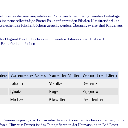
ehörten zu der weit ausgedehnten Pfarrei auch die Filialgemeinden Doderlage
ine neue selbständige Pfarrei Freudenfier mit den Filialen Klawittersdorf und
 entsprechenden Kirchenbüchern gesucht werden. Übergangsweise sind Kinder aus
des Original-Kirchenbuches erstellt worden. Erkannte zweifelsfreie Fehler im
Fehlerfreiheit erhoben.
ters
Vorname des Vaters
Name der Mutter
Wohnort der Eltern
Johann
Mahlke
Rederitz
Ignatz
Rüger
Zippnow
Michael
Klawitter
Freudenfier
in, Seminarryjna 2, 75-817 Koszalin. Je eine Kopie des Kirchenbuches liegt in der
en. Hinweis: Derzeit ist das Fotografieren in der Heimatstube in Bad Essen