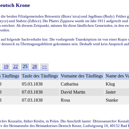
Deutsch Krone
ie beiden Filialgemeinden Briesenitz (Brzez`nica) und Jagdhaus (Budy). Früher g
yce) und Stabitz (Zdbice). Die Pfarrei Zippnow wurde im Jahr 1911 aufgeteilt und e
en errichtet. Ab diesem Zeitpunkt, müssen für diese ländlichen Gemeinden, in den
worden.
 auf folgende Sachverhalte hin: Die vorliegende Transkription ist von einer Kopie 
aber dennoch zu Übertragungsfehlern gekommen sein. Deshalb wird kein Anspruch auf 
19
22
25
28
>>
 Täuflings
Taufe des Täuflings
Vorname des Täuflings
Name des Va
8
05.03.1838
Catharina
Klug
8
07.03.1838
David Martin
Jaster
8
07.03.1838
Rosa
Stanke
iv Koszalin, früher Köslin, in Polen. Die Anschrift lautet: Diözesanarchiv Koszal
v der Heimatstube des Heimatkreises Deutsch Krone, Ludwigsweg 10, 49152 Bad Ess