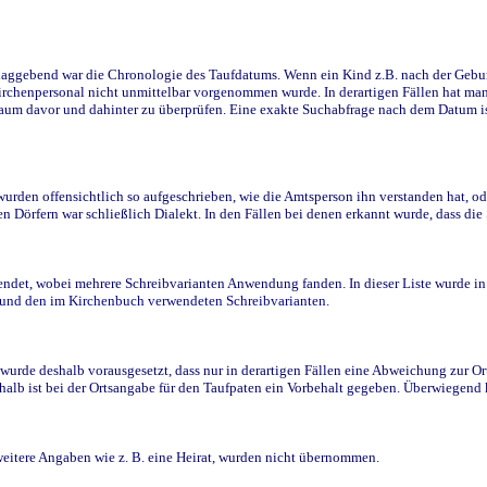
ggebend war die Chronologie des Taufdatums. Wenn ein Kind z.B. nach der Geburt 
rchenpersonal nicht unmittelbar vorgenommen wurde. In derartigen Fällen hat man d
raum davor und dahinter zu überprüfen. Eine exakte Suchabfrage nach dem Datum i
den offensichtlich so aufgeschrieben, wie die Amtsperson ihn verstanden hat, ode
n Dörfern war schließlich Dialekt. In den Fällen bei denen erkannt wurde, dass di
t, wobei mehrere Schreibvarianten Anwendung fanden. In dieser Liste wurde in de
n und den im Kirchenbuch verwendeten Schreibvarianten.
wurde deshalb vorausgesetzt, dass nur in derartigen Fällen eine Abweichung zur O
eshalb ist bei der Ortsangabe für den Taufpaten ein Vorbehalt gegeben. Überwiegen
weitere Angaben wie z. B. eine Heirat, wurden nicht übernommen.