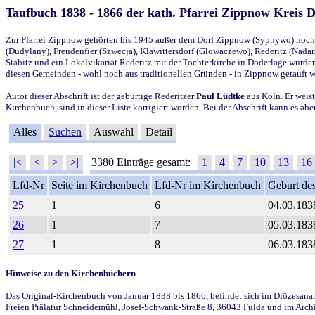
Taufbuch 1838 - 1866 der kath. Pfarrei Zippnow Kreis 
Zur Pfarrei Zippnow gehörten bis 1945 außer dem Dorf Zippnow (Sypnywo) noch d
(Dudylany), Freudenfier (Szwecja), Klawittersdorf (Glowaczewo), Rederitz (Nadarz
Stabitz und ein Lokalvikariat Rederitz mit der Tochterkirche in Doderlage wurd
diesen Gemeinden - wohl noch aus traditionellen Gründen - in Zippnow getauft 
Autor dieser Abschrift ist der gebürtige Rederitzer
Paul Lüdtke
aus Köln. Er weist
Kirchenbuch, sind in dieser Liste korrigiert worden. Bei der Abschrift kann es 
Alles
Suchen
Auswahl
Detail
|<
<
>
>|
3380 Einträge gesamt:
1
4
7
10
13
16
Lfd-Nr
Seite im Kirchenbuch
Lfd-Nr im Kirchenbuch
Geburt des
25
1
6
04.03.183
26
1
7
05.03.183
27
1
8
06.03.183
Hinweise zu den Kirchenbüchern
Das Original-Kirchenbuch von Januar 1838 bis 1866, befindet sich im Diözesanarch
Freien Prälatur Schneidemühl, Josef-Schwank-Straße 8, 36043 Fulda und im Archi