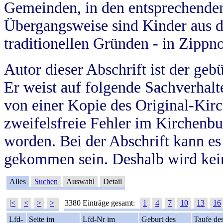
Gemeinden, in den entsprechende
Übergangsweise sind Kinder aus 
traditionellen Gründen - in Zippn
Autor dieser Abschrift ist der geb
Er weist auf folgende Sachverhalte
von einer Kopie des Original-Kirc
zweifelsfreie Fehler im Kirchenbuc
worden. Bei der Abschrift kann e
gekommen sein. Deshalb wird kein
Alles
Suchen
Auswahl
Detail
|<
<
>
>|
3380 Einträge gesamt:
1
4
7
10
13
16
Lfd-
Seite im
Lfd-Nr im
Geburt des
Taufe de