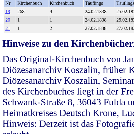
Nr
Kirchenbuch
Kirchenbuch
Täuflings
Täufling
19
268
9
24.02.1838
25.02.18
20
1
1
24.02.1838
25.02.18
21
1
2
27.02.1838
27.02.18
Hinweise zu den Kirchenbücher
Das Original-Kirchenbuch von Jan
Diözesanarchiv Koszalin, früher Kö
Diözesanarchiv Koszalin, Seminar
des Kirchenbuches liegt in der Fr
Schwank-Straße 8, 36043 Fulda u
Heimatkreises Deutsch Krone, Lu
Hinweis: Derzeit ist das Fotograf