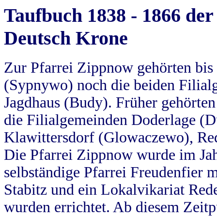
Taufbuch 1838 - 1866 der
Deutsch Krone
Zur Pfarrei Zippnow gehörten bi
(Sypnywo) noch die beiden Filial
Jagdhaus (Budy). Früher gehörten 
die Filialgemeinden Doderlage (D
Klawittersdorf (Glowaczewo), Red
Die Pfarrei Zippnow wurde im Jah
selbständige Pfarrei Freudenfier m
Stabitz und ein Lokalvikariat Red
wurden errichtet. Ab diesem Zeitp