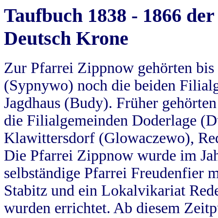
Taufbuch 1838 - 1866 der
Deutsch Krone
Zur Pfarrei Zippnow gehörten bi
(Sypnywo) noch die beiden Filial
Jagdhaus (Budy). Früher gehörten 
die Filialgemeinden Doderlage (D
Klawittersdorf (Glowaczewo), Red
Die Pfarrei Zippnow wurde im Jah
selbständige Pfarrei Freudenfier m
Stabitz und ein Lokalvikariat Red
wurden errichtet. Ab diesem Zeitp