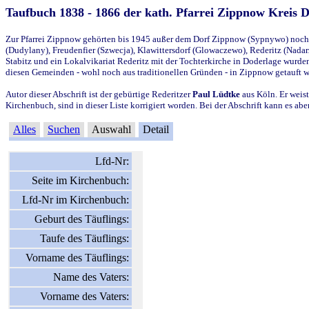
Taufbuch 1838 - 1866 der kath. Pfarrei Zippnow Kreis 
Zur Pfarrei Zippnow gehörten bis 1945 außer dem Dorf Zippnow (Sypnywo) noch d
(Dudylany), Freudenfier (Szwecja), Klawittersdorf (Glowaczewo), Rederitz (Nadarz
Stabitz und ein Lokalvikariat Rederitz mit der Tochterkirche in Doderlage wurd
diesen Gemeinden - wohl noch aus traditionellen Gründen - in Zippnow getauft 
Autor dieser Abschrift ist der gebürtige Rederitzer
Paul Lüdtke
aus Köln. Er weist
Kirchenbuch, sind in dieser Liste korrigiert worden. Bei der Abschrift kann es 
Alles
Suchen
Auswahl
Detail
Lfd-Nr:
Seite im Kirchenbuch:
Lfd-Nr im Kirchenbuch:
Geburt des Täuflings:
Taufe des Täuflings:
Vorname des Täuflings:
Name des Vaters:
Vorname des Vaters: