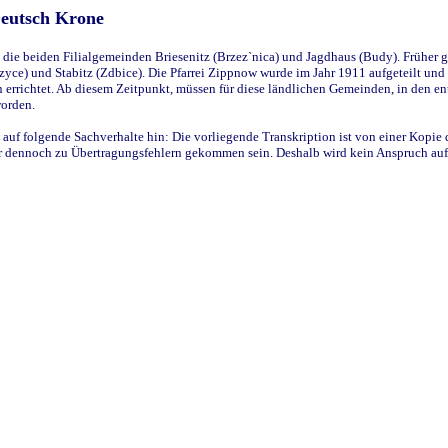
Deutsch Krone
ie beiden Filialgemeinden Briesenitz (Brzez`nica) und Jagdhaus (Budy). Früher g
yce) und Stabitz (Zdbice). Die Pfarrei Zippnow wurde im Jahr 1911 aufgeteilt und e
en errichtet. Ab diesem Zeitpunkt, müssen für diese ländlichen Gemeinden, in den
worden.
 auf folgende Sachverhalte hin: Die vorliegende Transkription ist von einer Kopie 
aber dennoch zu Übertragungsfehlern gekommen sein. Deshalb wird kein Anspruch auf 