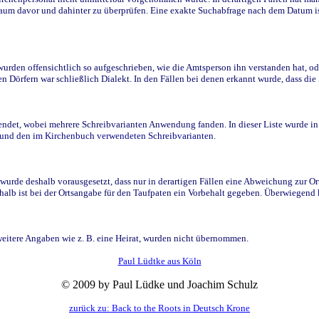
raum davor und dahinter zu überprüfen. Eine exakte Suchabfrage nach dem Datum i
den offensichtlich so aufgeschrieben, wie die Amtsperson ihn verstanden hat, ode
n Dörfern war schließlich Dialekt. In den Fällen bei denen erkannt wurde, dass di
t, wobei mehrere Schreibvarianten Anwendung fanden. In dieser Liste wurde in de
n und den im Kirchenbuch verwendeten Schreibvarianten.
wurde deshalb vorausgesetzt, dass nur in derartigen Fällen eine Abweichung zur O
eshalb ist bei der Ortsangabe für den Taufpaten ein Vorbehalt gegeben. Überwiegen
weitere Angaben wie z. B. eine Heirat, wurden nicht übernommen.
Paul Lüdtke aus Köln
© 2009 by Paul Lüdke und Joachim Schulz
zurück zu: Back to the Roots in Deutsch Krone