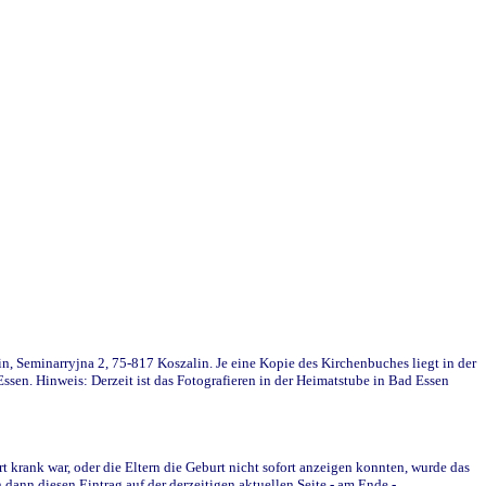
in, Seminarryjna 2, 75-817 Koszalin. Je eine Kopie des Kirchenbuches liegt in der
en. Hinweis: Derzeit ist das Fotografieren in der Heimatstube in Bad Essen
krank war, oder die Eltern die Geburt nicht sofort anzeigen konnten, wurde das
ann diesen Eintrag auf der derzeitigen aktuellen Seite - am Ende -