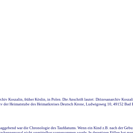
iv Koszalin, früher Köslin, in Polen. Die Anschrift lautet: Diözesanarchiv Koszal
v der Heimatstube des Heimatkreises Deutsch Krone, Ludwigsweg 10, 49152 Bad Ess
ggebend war die Chronologie des Taufdatums. Wenn ein Kind z.B. nach der Geburt 
rchenpersonal nicht unmittelbar vorgenommen wurde. In derartigen Fällen hat man d