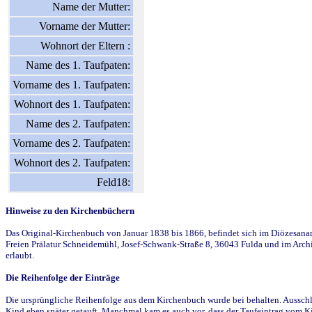
Name der Mutter:
Vorname der Mutter:
Wohnort der Eltern :
Name des 1. Taufpaten:
Vorname des 1. Taufpaten:
Wohnort des 1. Taufpaten:
Name des 2. Taufpaten:
Vorname des 2. Taufpaten:
Wohnort des 2. Taufpaten:
Feld18:
Hinweise zu den Kirchenbüchern
Das Original-Kirchenbuch von Januar 1838 bis 1866, befindet sich im Diözesanarch
Freien Prälatur Schneidemühl, Josef-Schwank-Straße 8, 36043 Fulda und im Archi
erlaubt.
Die Reihenfolge der Einträge
Die ursprüngliche Reihenfolge aus dem Kirchenbuch wurde bei behalten. Ausschla
Kind eben später getauft. Manchmal kam es auch vor, dass der Taufeintrag vom Ki