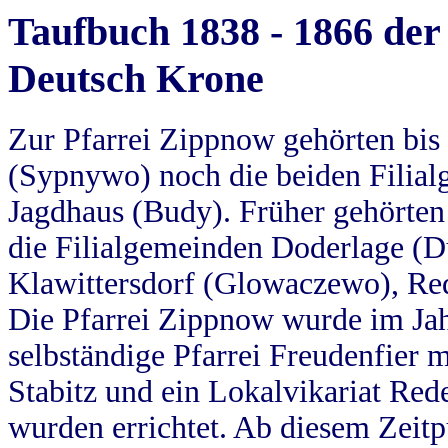
Taufbuch 1838 - 1866 der
Deutsch Krone
Zur Pfarrei Zippnow gehörten bi
(Sypnywo) noch die beiden Filial
Jagdhaus (Budy). Früher gehörten 
die Filialgemeinden Doderlage (D
Klawittersdorf (Glowaczewo), Red
Die Pfarrei Zippnow wurde im Jah
selbständige Pfarrei Freudenfier m
Stabitz und ein Lokalvikariat Red
wurden errichtet. Ab diesem Zeitp