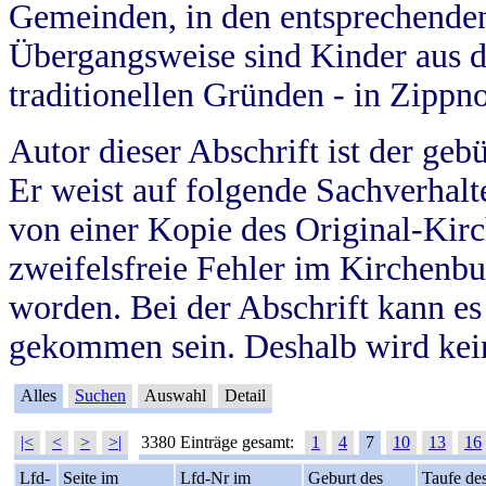
Gemeinden, in den entsprechende
Übergangsweise sind Kinder aus 
traditionellen Gründen - in Zippn
Autor dieser Abschrift ist der geb
Er weist auf folgende Sachverhalte
von einer Kopie des Original-Kirc
zweifelsfreie Fehler im Kirchenbuc
worden. Bei der Abschrift kann e
gekommen sein. Deshalb wird kein
Alles
Suchen
Auswahl
Detail
|<
<
>
>|
3380 Einträge gesamt:
1
4
7
10
13
16
Lfd-
Seite im
Lfd-Nr im
Geburt des
Taufe de