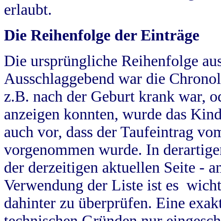
erlaubt.
Die Reihenfolge der Einträge
Die ursprüngliche Reihenfolge au
Ausschlaggebend war die Chronol
z.B. nach der Geburt krank war, od
anzeigen konnten, wurde das Kind
auch vor, dass der Taufeintrag vo
vorgenommen wurde. In derartigen
der derzeitigen aktuellen Seite -
Verwendung der Liste ist es wich
dahinter zu überprüfen. Eine exa
technischen Gründen nur eingesch