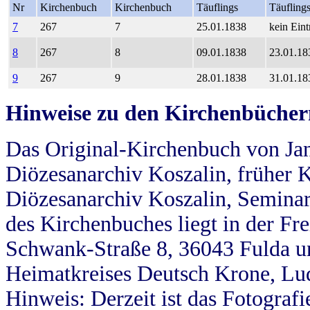
Nr
Kirchenbuch
Kirchenbuch
Täuflings
Täufling
7
267
7
25.01.1838
kein Eint
8
267
8
09.01.1838
23.01.18
9
267
9
28.01.1838
31.01.18
Hinweise zu den Kirchenbücher
Das Original-Kirchenbuch von Jan
Diözesanarchiv Koszalin, früher Kö
Diözesanarchiv Koszalin, Seminar
des Kirchenbuches liegt in der Fr
Schwank-Straße 8, 36043 Fulda u
Heimatkreises Deutsch Krone, Lu
Hinweis: Derzeit ist das Fotograf