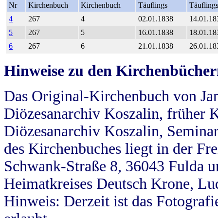
Nr
Kirchenbuch
Kirchenbuch
Täuflings
Täufling
4
267
4
02.01.1838
14.01.18
5
267
5
16.01.1838
18.01.18
6
267
6
21.01.1838
26.01.18
Hinweise zu den Kirchenbücher
Das Original-Kirchenbuch von Jan
Diözesanarchiv Koszalin, früher Kö
Diözesanarchiv Koszalin, Seminar
des Kirchenbuches liegt in der Fr
Schwank-Straße 8, 36043 Fulda u
Heimatkreises Deutsch Krone, Lu
Hinweis: Derzeit ist das Fotograf