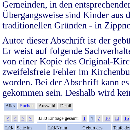
Gemeinden, in den entsprechende
Übergangsweise sind Kinder aus 
traditionellen Gründen - in Zippn
Autor dieser Abschrift ist der geb
Er weist auf folgende Sachverhalte
von einer Kopie des Original-Kirc
zweifelsfreie Fehler im Kirchenbuc
worden. Bei der Abschrift kann e
gekommen sein. Deshalb wird kein
Alles
Suchen
Auswahl
Detail
|<
<
>
>|
3380 Einträge gesamt:
1
4
7
10
13
16
Lfd-
Seite im
Lfd-Nr im
Geburt des
Taufe de