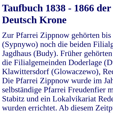
Taufbuch 1838 - 1866 der
Deutsch Krone
Zur Pfarrei Zippnow gehörten bi
(Sypnywo) noch die beiden Filial
Jagdhaus (Budy). Früher gehörten 
die Filialgemeinden Doderlage (D
Klawittersdorf (Glowaczewo), Red
Die Pfarrei Zippnow wurde im Jah
selbständige Pfarrei Freudenfier m
Stabitz und ein Lokalvikariat Red
wurden errichtet. Ab diesem Zeitp