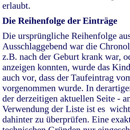
erlaubt.
Die Reihenfolge der Einträge
Die ursprüngliche Reihenfolge au
Ausschlaggebend war die Chronol
z.B. nach der Geburt krank war, od
anzeigen konnten, wurde das Kind
auch vor, dass der Taufeintrag vo
vorgenommen wurde. In derartigen
der derzeitigen aktuellen Seite -
Verwendung der Liste ist es wich
dahinter zu überprüfen. Eine exa
technischen Gründen nur eingesch