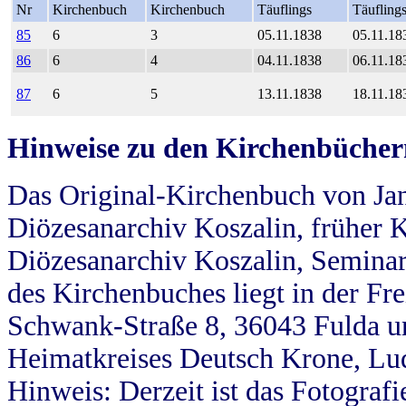
Nr
Kirchenbuch
Kirchenbuch
Täuflings
Täufling
85
6
3
05.11.1838
05.11.18
86
6
4
04.11.1838
06.11.18
87
6
5
13.11.1838
18.11.18
Hinweise zu den Kirchenbücher
Das Original-Kirchenbuch von Jan
Diözesanarchiv Koszalin, früher Kö
Diözesanarchiv Koszalin, Seminar
des Kirchenbuches liegt in der Fr
Schwank-Straße 8, 36043 Fulda u
Heimatkreises Deutsch Krone, Lu
Hinweis: Derzeit ist das Fotograf