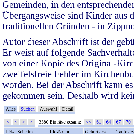
Gemeinden, in den entsprechende
Übergangsweise sind Kinder aus 
traditionellen Gründen - in Zippn
Autor dieser Abschrift ist der geb
Er weist auf folgende Sachverhalte
von einer Kopie des Original-Kirc
zweifelsfreie Fehler im Kirchenbuc
worden. Bei der Abschrift kann e
gekommen sein. Deshalb wird kein
Alles
Suchen
Auswahl
Detail
|<
<
>
>|
3380 Einträge gesamt:
<<
61
64
67
70
Lfd-
Seite im
Lfd-Nr im
Geburt des
Taufe de