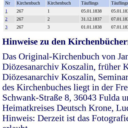
Nr
Kirchenbuch
Kirchenbuch
Täuflings
Täufling
1
267
1
05.01.1838
05.01.18
2
267
2
31.12.1837
07.01.18
3
267
3
01.01.1838
07.01.18
Hinweise zu den Kirchenbücher
Das Original-Kirchenbuch von Jan
Diözesanarchiv Koszalin, früher Kö
Diözesanarchiv Koszalin, Seminar
des Kirchenbuches liegt in der Fr
Schwank-Straße 8, 36043 Fulda u
Heimatkreises Deutsch Krone, Lu
Hinweis: Derzeit ist das Fotograf