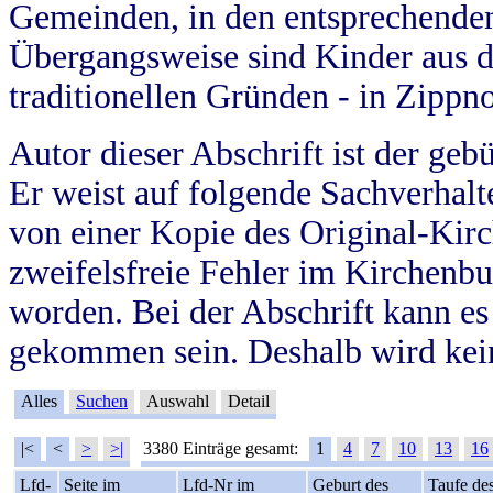
Gemeinden, in den entsprechende
Übergangsweise sind Kinder aus 
traditionellen Gründen - in Zippn
Autor dieser Abschrift ist der geb
Er weist auf folgende Sachverhalte
von einer Kopie des Original-Kirc
zweifelsfreie Fehler im Kirchenbuc
worden. Bei der Abschrift kann e
gekommen sein. Deshalb wird kein
Alles
Suchen
Auswahl
Detail
|<
<
>
>|
3380 Einträge gesamt:
1
4
7
10
13
16
Lfd-
Seite im
Lfd-Nr im
Geburt des
Taufe de