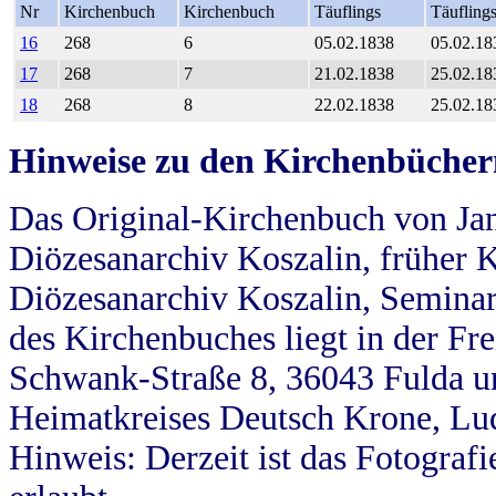
Nr
Kirchenbuch
Kirchenbuch
Täuflings
Täufling
16
268
6
05.02.1838
05.02.18
17
268
7
21.02.1838
25.02.18
18
268
8
22.02.1838
25.02.18
Hinweise zu den Kirchenbücher
Das Original-Kirchenbuch von Jan
Diözesanarchiv Koszalin, früher Kö
Diözesanarchiv Koszalin, Seminar
des Kirchenbuches liegt in der Fr
Schwank-Straße 8, 36043 Fulda u
Heimatkreises Deutsch Krone, Lu
Hinweis: Derzeit ist das Fotograf