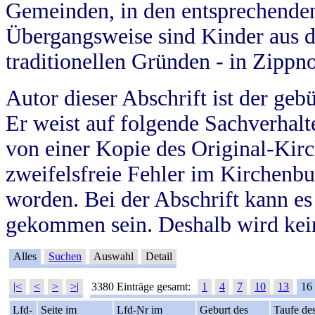
Gemeinden, in den entsprechende
Übergangsweise sind Kinder aus 
traditionellen Gründen - in Zippn
Autor dieser Abschrift ist der geb
Er weist auf folgende Sachverhalte
von einer Kopie des Original-Kirc
zweifelsfreie Fehler im Kirchenbuc
worden. Bei der Abschrift kann e
gekommen sein. Deshalb wird kein
Alles
Suchen
Auswahl
Detail
|<
<
>
>|
3380 Einträge gesamt:
1
4
7
10
13
16
Lfd-
Seite im
Lfd-Nr im
Geburt des
Taufe de