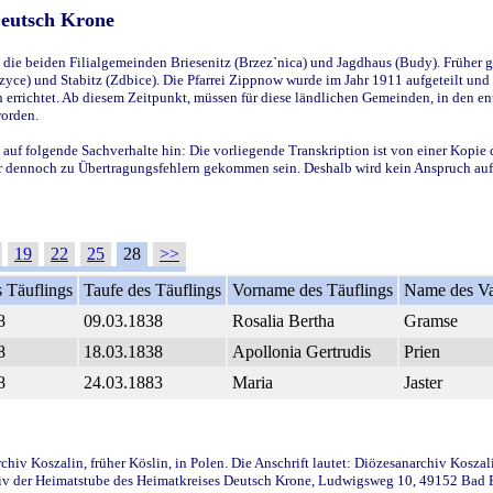
Deutsch Krone
ie beiden Filialgemeinden Briesenitz (Brzez`nica) und Jagdhaus (Budy). Früher g
yce) und Stabitz (Zdbice). Die Pfarrei Zippnow wurde im Jahr 1911 aufgeteilt und e
en errichtet. Ab diesem Zeitpunkt, müssen für diese ländlichen Gemeinden, in den
worden.
 auf folgende Sachverhalte hin: Die vorliegende Transkription ist von einer Kopie 
aber dennoch zu Übertragungsfehlern gekommen sein. Deshalb wird kein Anspruch auf 
19
22
25
28
>>
 Täuflings
Taufe des Täuflings
Vorname des Täuflings
Name des Va
8
09.03.1838
Rosalia Bertha
Gramse
8
18.03.1838
Apollonia Gertrudis
Prien
8
24.03.1883
Maria
Jaster
iv Koszalin, früher Köslin, in Polen. Die Anschrift lautet: Diözesanarchiv Koszal
v der Heimatstube des Heimatkreises Deutsch Krone, Ludwigsweg 10, 49152 Bad Ess