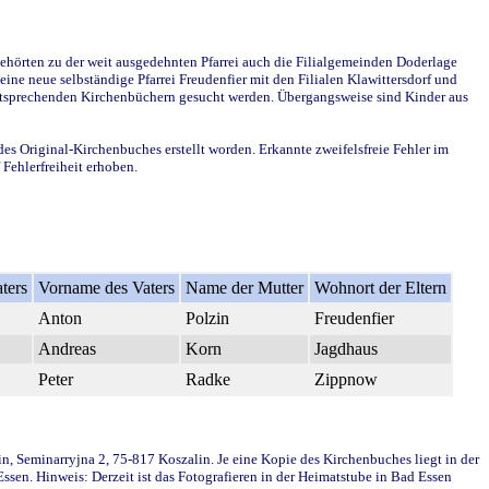
ehörten zu der weit ausgedehnten Pfarrei auch die Filialgemeinden Doderlage
ine neue selbständige Pfarrei Freudenfier mit den Filialen Klawittersdorf und
 entsprechenden Kirchenbüchern gesucht werden. Übergangsweise sind Kinder aus
des Original-Kirchenbuches erstellt worden. Erkannte zweifelsfreie Fehler im
Fehlerfreiheit erhoben.
ters
Vorname des Vaters
Name der Mutter
Wohnort der Eltern
Anton
Polzin
Freudenfier
Andreas
Korn
Jagdhaus
Peter
Radke
Zippnow
in, Seminarryjna 2, 75-817 Koszalin. Je eine Kopie des Kirchenbuches liegt in der
en. Hinweis: Derzeit ist das Fotografieren in der Heimatstube in Bad Essen