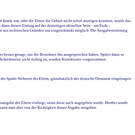
krank war, oder die Eltern die Geburt nicht sofort anzeigen konnten, wurde das
ann diesen Eintrag auf der derzeitigen aktuellen Seite - am Ende -
st aus technischen Gründen nur eingeschränkt möglich. Die Ausgabesortierung
r besser gesagt, wie die Bewohner ihn ausgesprochen haben. Später dann so
e Schreibweise nicht richtig ist, wurden Korrekturen vorgenommen.
r Spalte Wohnort der Eltern, grundsätzlich der deutsche Ortsname eingetragen.
rtsangabe der Eltern vorliegt, wenn diese auch angegeben wurde. Hierbei wurde
d kann man aber von der Richtigkeit dieser Angabe ausgehen.