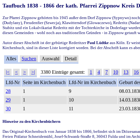
Taufbuch 1838 - 1866 der kath. Pfarrei Zippnow Kreis 
Zur Pfarrei Zippnow gehörten bis 1945 außer dem Dorf Zippnow (Sypnywo) noch d
(Dudylany), Freudenfier (Szwecja), Klawittersdorf (Glowaczewo), Rederitz (Nadarz
Stabitz und ein Lokalvikariat Rederitz mit der Tochterkirche in Doderlage wurd
diesen Gemeinden - wohl noch aus traditionellen Gründen - in Zippnow getauft 
Autor dieser Abschrift ist der gebürtige Rederitzer
Paul Lüdtke
aus Köln. Er weist
Kirchenbuch, sind in dieser Liste korrigiert worden. Bei der Abschrift kann es 
Alles
Suchen
Auswahl
Detail
|<
<
>
>|
3380 Einträge gesamt:
1
4
7
10
13
16
Lfd-Nr
Seite im Kirchenbuch
Lfd-Nr im Kirchenbuch
Geburt des
28
1
9
08.03.183
29
1
10
14.03.183
30
1
11
23.03.183
Hinweise zu den Kirchenbüchern
Das Original-Kirchenbuch von Januar 1838 bis 1866, befindet sich im Diözesanarch
Freien Prälatur Schneidemühl, Josef-Schwank-Straße 8, 36043 Fulda und im Archi