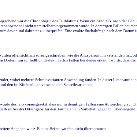
ggebend war die Chronologie des Taufdatums. Wenn ein Kind z.B. nach der Geburt 
rchenpersonal nicht unmittelbar vorgenommen wurde. In derartigen Fällen hat man d
raum davor und dahinter zu überprüfen. Eine exakte Suchabfrage nach dem Datum i
den offensichtlich so aufgeschrieben, wie die Amtsperson ihn verstanden hat, ode
n Dörfern war schließlich Dialekt. In den Fällen bei denen erkannt wurde, dass di
t, wobei mehrere Schreibvarianten Anwendung fanden. In dieser Liste wurde in de
n und den im Kirchenbuch verwendeten Schreibvarianten.
wurde deshalb vorausgesetzt, dass nur in derartigen Fällen eine Abweichung zur O
eshalb ist bei der Ortsangabe für den Taufpaten ein Vorbehalt gegeben. Überwiegen
weitere Angaben wie z. B. eine Heirat, wurden nicht übernommen.